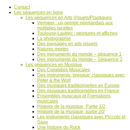
Accéder
Contact
au
Les séquences en ligne
contenu
Les séquences en Arts Visuels/Plastiques
Vermeer : un peintre néerlandais aux
multiples facettes
Toulouse-Lautrec : peintures et affiches
La photographie
Des paysages en arts visuels
Natures mortes
Des monuments du monde – séquence 1
Des monuments du monde – Séquence 2
Les séquences en Musique
Des Comédies Musicales
Des instruments ‘presque’ classiques avec
Peter & the Wolf
Des musiques traditionnelles en Europe
Des musiques traditionnelles en France
Ensembles musicaux et Formations
musicales
Histoire de la musique, Partie 1/2
Histoire de la musique, partie 2/2
Les instruments classiques avec Piccolo et
Saxo
Une histoire du Rock