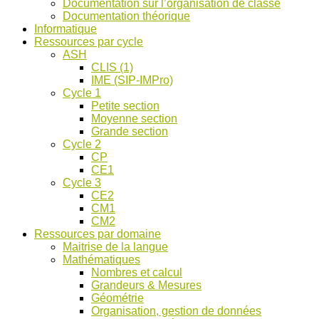
Documentation sur l’organisation de classe
ASH
Documentation théorique
et
Informatique
discussions
Ressources par cycle
!
ASH
CLIS (1)
IME (SIP-IMPro)
Cycle 1
Petite section
Moyenne section
Grande section
Cycle 2
CP
CE1
Cycle 3
CE2
CM1
CM2
Ressources par domaine
Maitrise de la langue
Mathématiques
Nombres et calcul
Grandeurs & Mesures
Géométrie
Organisation, gestion de données