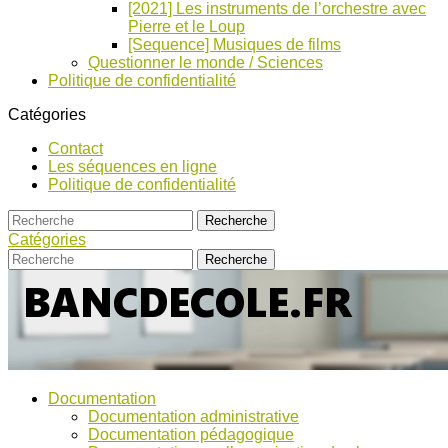
[2021] Les instruments de l’orchestre avec
Pierre et le Loup
[Sequence] Musiques de films
Questionner le monde / Sciences
Politique de confidentialité
Catégories
Contact
Les séquences en ligne
Politique de confidentialité
Catégories
Bancs
Ressources
Documentation
pour
d’Ecole
Documentation administrative
l'école,
Documentation pédagogique
TICE,