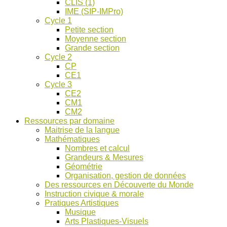
CLIS (1)
IME (SIP-IMPro)
Cycle 1
Petite section
Moyenne section
Grande section
Cycle 2
CP
CE1
Cycle 3
CE2
CM1
CM2
Ressources par domaine
Maitrise de la langue
Mathématiques
Nombres et calcul
Grandeurs & Mesures
Géométrie
Organisation, gestion de données
Des ressources en Découverte du Monde
Instruction civique & morale
Pratiques Artistiques
Musique
Arts Plastiques-Visuels