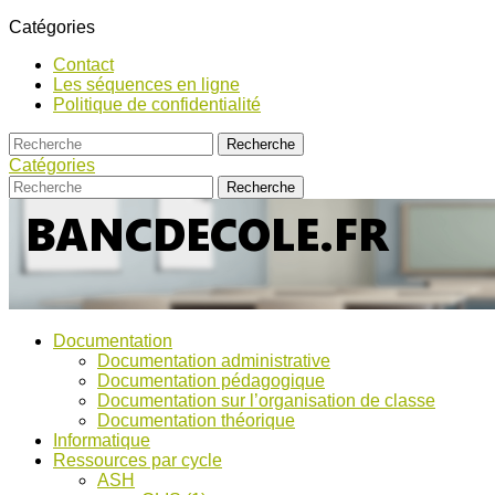
Catégories
Contact
Les séquences en ligne
Politique de confidentialité
Catégories
Bancs
Ressources
Documentation
pour
d’Ecole
Documentation administrative
l'école,
Documentation pédagogique
TICE,
Documentation sur l’organisation de classe
ASH
Documentation théorique
et
Informatique
discussions
Ressources par cycle
!
ASH