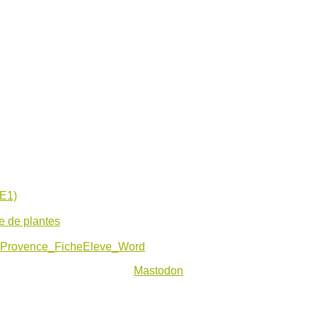
CE1)
e de plantes
Provence_FicheEleve_Word
Mastodon