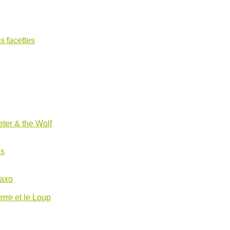
s facettes
ter & the Wolf
es
Saxo
erre et le Loup