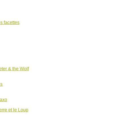
s facettes
ter & the Wolf
es
Saxo
erre et le Loup