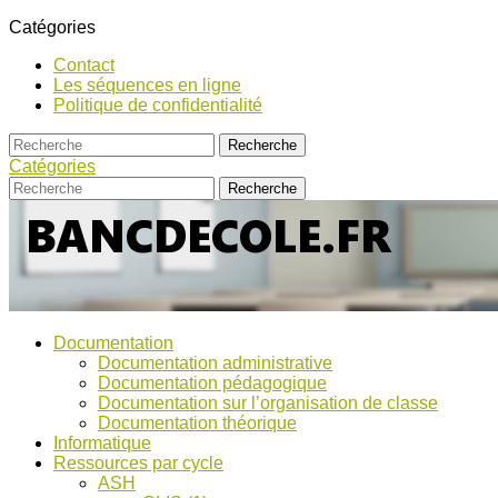
Catégories
Contact
Les séquences en ligne
Politique de confidentialité
Catégories
Bancs
Ressources
Documentation
pour
d’Ecole
Documentation administrative
l'école,
Documentation pédagogique
TICE,
Documentation sur l’organisation de classe
ASH
Documentation théorique
et
Informatique
discussions
Ressources par cycle
!
ASH