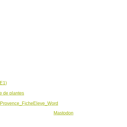
CE1)
e de plantes
Provence_FicheEleve_Word
Mastodon