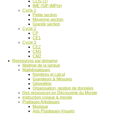
CLIS (1)
IME (SIP-IMPro)
Cycle 1
Petite section
Moyenne section
Grande section
Cycle 2
CP
CE1
Cycle 3
CE2
CM1
CM2
Ressources par domaine
Maitrise de la langue
Mathématiques
Nombres et calcul
Grandeurs & Mesures
Géométrie
Organisation, gestion de données
Des ressources en Découverte du Monde
Instruction civique & morale
Pratiques Artistiques
Musique
Arts Plastiques-Visuels