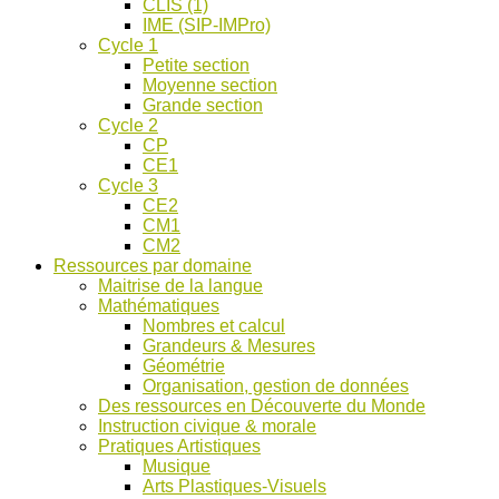
CLIS (1)
IME (SIP-IMPro)
Cycle 1
Petite section
Moyenne section
Grande section
Cycle 2
CP
CE1
Cycle 3
CE2
CM1
CM2
Ressources par domaine
Maitrise de la langue
Mathématiques
Nombres et calcul
Grandeurs & Mesures
Géométrie
Organisation, gestion de données
Des ressources en Découverte du Monde
Instruction civique & morale
Pratiques Artistiques
Musique
Arts Plastiques-Visuels