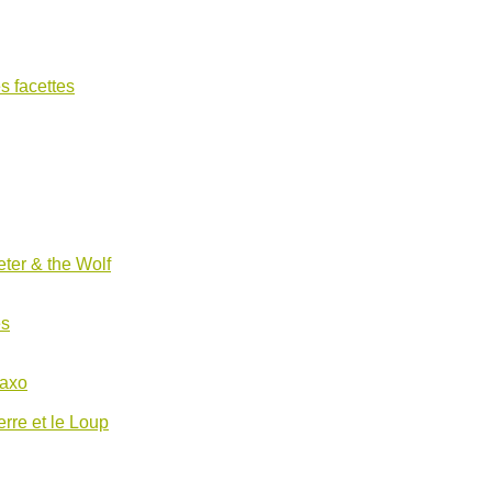
s facettes
ter & the Wolf
es
Saxo
erre et le Loup