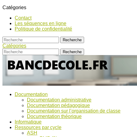
Catégories
Contact
Les séquences en ligne
Politique de confidentialité
Catégories
Bancs
Ressources
Documentation
pour
d’Ecole
Documentation administrative
l'école,
Documentation pédagogique
TICE,
Documentation sur l’organisation de classe
ASH
Documentation théorique
et
Informatique
discussions
Ressources par cycle
!
ASH