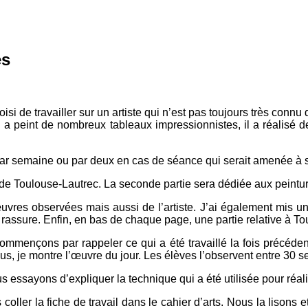
es
hoisi de travailler sur un artiste qui n’est pas toujours très con
a peint de nombreux tableaux impressionnistes, il a réalisé des
par semaine ou par deux en cas de séance qui serait amenée à s
e Toulouse-Lautrec. La seconde partie sera dédiée aux peintures
œuvres observées mais aussi de l’artiste. J’ai également mis u
 rassure. Enfin, en bas de chaque page, une partie relative à T
mençons par rappeler ce qui a été travaillé la fois précédent
us, je montre l’œuvre du jour. Les élèves l’observent entre 30 
 essayons d’expliquer la technique qui a été utilisée pour réal
 coller la fiche de travail dans le cahier d’arts. Nous la lisons e