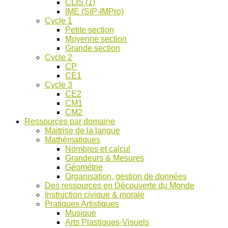
CLIS (1)
IME (SIP-IMPro)
Cycle 1
Petite section
Moyenne section
Grande section
Cycle 2
CP
CE1
Cycle 3
CE2
CM1
CM2
Ressources par domaine
Maitrise de la langue
Mathématiques
Nombres et calcul
Grandeurs & Mesures
Géométrie
Organisation, gestion de données
Des ressources en Découverte du Monde
Instruction civique & morale
Pratiques Artistiques
Musique
Arts Plastiques-Visuels