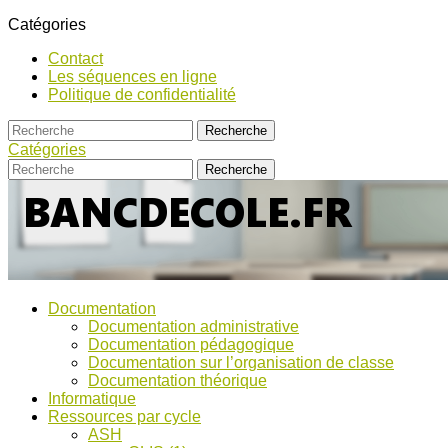
Catégories
Contact
Les séquences en ligne
Politique de confidentialité
Catégories
Bancs
Ressources
Documentation
pour
d’Ecole
Documentation administrative
l'école,
Documentation pédagogique
TICE,
Documentation sur l’organisation de classe
ASH
Documentation théorique
et
Informatique
discussions
Ressources par cycle
!
ASH