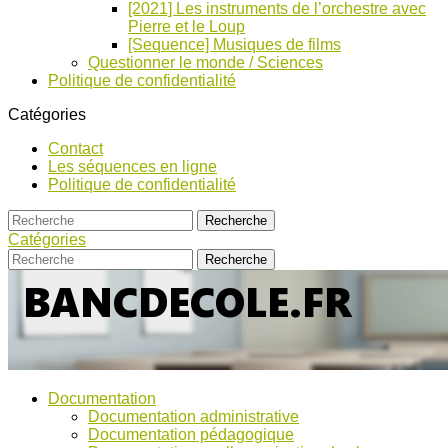
[2021] Les instruments de l’orchestre avec
Pierre et le Loup
[Sequence] Musiques de films
Questionner le monde / Sciences
Politique de confidentialité
Catégories
Contact
Les séquences en ligne
Politique de confidentialité
Catégories
Bancs
Ressources
Documentation
pour
d’Ecole
Documentation administrative
l'école,
Documentation pédagogique
TICE,