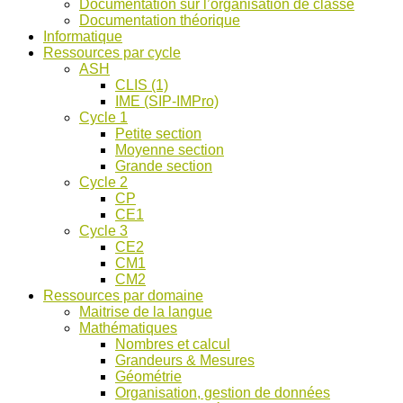
Documentation sur l’organisation de classe
ASH
Documentation théorique
et
Informatique
discussions
Ressources par cycle
!
ASH
CLIS (1)
IME (SIP-IMPro)
Cycle 1
Petite section
Moyenne section
Grande section
Cycle 2
CP
CE1
Cycle 3
CE2
CM1
CM2
Ressources par domaine
Maitrise de la langue
Mathématiques
Nombres et calcul
Grandeurs & Mesures
Géométrie
Organisation, gestion de données