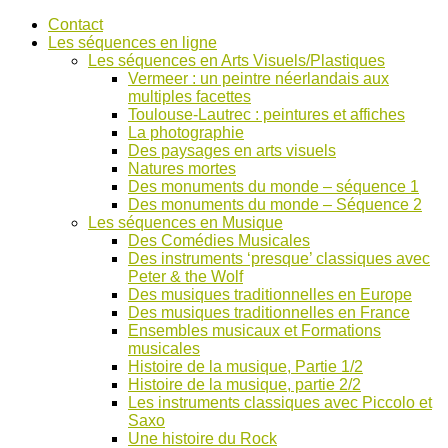
Accéder
Contact
au
Les séquences en ligne
contenu
Les séquences en Arts Visuels/Plastiques
Vermeer : un peintre néerlandais aux
multiples facettes
Toulouse-Lautrec : peintures et affiches
La photographie
Des paysages en arts visuels
Natures mortes
Des monuments du monde – séquence 1
Des monuments du monde – Séquence 2
Les séquences en Musique
Des Comédies Musicales
Des instruments ‘presque’ classiques avec
Peter & the Wolf
Des musiques traditionnelles en Europe
Des musiques traditionnelles en France
Ensembles musicaux et Formations
musicales
Histoire de la musique, Partie 1/2
Histoire de la musique, partie 2/2
Les instruments classiques avec Piccolo et
Saxo
Une histoire du Rock