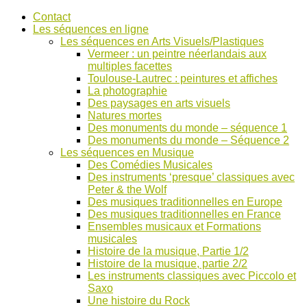
Accéder
Contact
au
Les séquences en ligne
contenu
Les séquences en Arts Visuels/Plastiques
Vermeer : un peintre néerlandais aux
multiples facettes
Toulouse-Lautrec : peintures et affiches
La photographie
Des paysages en arts visuels
Natures mortes
Des monuments du monde – séquence 1
Des monuments du monde – Séquence 2
Les séquences en Musique
Des Comédies Musicales
Des instruments ‘presque’ classiques avec
Peter & the Wolf
Des musiques traditionnelles en Europe
Des musiques traditionnelles en France
Ensembles musicaux et Formations
musicales
Histoire de la musique, Partie 1/2
Histoire de la musique, partie 2/2
Les instruments classiques avec Piccolo et
Saxo
Une histoire du Rock