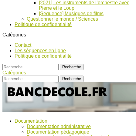
[2021] Les instruments de l’orchestre avec
Pierre et le Loup
[Sequence] Musiques de films
Questionner le monde / Sciences
Politique de confidentialité
Catégories
Contact
Les séquences en ligne
Politique de confidentialité
Catégories
Bancs
Ressources
Documentation
pour
d’Ecole
Documentation administrative
l'école,
Documentation pédagogique
TICE,