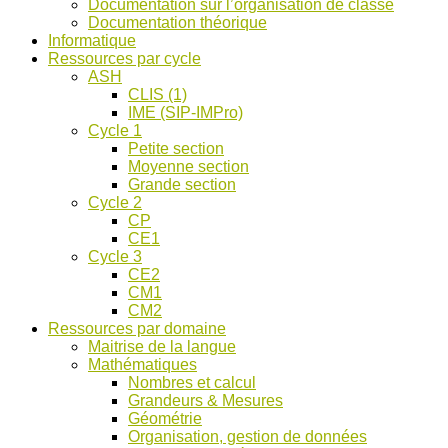
Documentation sur l’organisation de classe
ASH
Documentation théorique
et
Informatique
discussions
Ressources par cycle
!
ASH
CLIS (1)
IME (SIP-IMPro)
Cycle 1
Petite section
Moyenne section
Grande section
Cycle 2
CP
CE1
Cycle 3
CE2
CM1
CM2
Ressources par domaine
Maitrise de la langue
Mathématiques
Nombres et calcul
Grandeurs & Mesures
Géométrie
Organisation, gestion de données