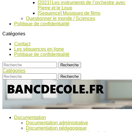
[2021] Les instruments de l’orchestre avec
Pierre et le Loup
[Sequence] Musiques de films
Questionner le monde / Sciences
Politique de confidentialité
Catégories
Contact
Les séquences en ligne
Politique de confidentialité
Catégories
Bancs
Ressources
Documentation
pour
d’Ecole
Documentation administrative
l'école,
Documentation pédagogique
TICE,