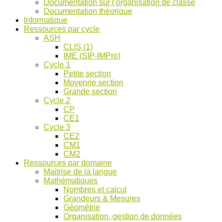
Documentation sur l’organisation de classe
ASH
Documentation théorique
et
Informatique
discussions
Ressources par cycle
!
ASH
CLIS (1)
IME (SIP-IMPro)
Cycle 1
Petite section
Moyenne section
Grande section
Cycle 2
CP
CE1
Cycle 3
CE2
CM1
CM2
Ressources par domaine
Maitrise de la langue
Mathématiques
Nombres et calcul
Grandeurs & Mesures
Géométrie
Organisation, gestion de données