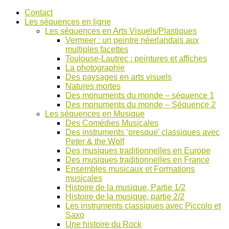
Accéder
Contact
au
Les séquences en ligne
contenu
Les séquences en Arts Visuels/Plastiques
Vermeer : un peintre néerlandais aux
multiples facettes
Toulouse-Lautrec : peintures et affiches
La photographie
Des paysages en arts visuels
Natures mortes
Des monuments du monde – séquence 1
Des monuments du monde – Séquence 2
Les séquences en Musique
Des Comédies Musicales
Des instruments ‘presque’ classiques avec
Peter & the Wolf
Des musiques traditionnelles en Europe
Des musiques traditionnelles en France
Ensembles musicaux et Formations
musicales
Histoire de la musique, Partie 1/2
Histoire de la musique, partie 2/2
Les instruments classiques avec Piccolo et
Saxo
Une histoire du Rock