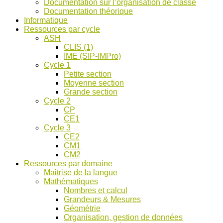
Documentation sur l’organisation de classe
ASH
Documentation théorique
et
Informatique
discussions
Ressources par cycle
!
ASH
CLIS (1)
IME (SIP-IMPro)
Cycle 1
Petite section
Moyenne section
Grande section
Cycle 2
CP
CE1
Cycle 3
CE2
CM1
CM2
Ressources par domaine
Maitrise de la langue
Mathématiques
Nombres et calcul
Grandeurs & Mesures
Géométrie
Organisation, gestion de données