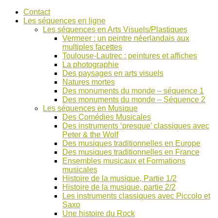
Accéder
Contact
au
Les séquences en ligne
contenu
Les séquences en Arts Visuels/Plastiques
Vermeer : un peintre néerlandais aux
multiples facettes
Toulouse-Lautrec : peintures et affiches
La photographie
Des paysages en arts visuels
Natures mortes
Des monuments du monde – séquence 1
Des monuments du monde – Séquence 2
Les séquences en Musique
Des Comédies Musicales
Des instruments ‘presque’ classiques avec
Peter & the Wolf
Des musiques traditionnelles en Europe
Des musiques traditionnelles en France
Ensembles musicaux et Formations
musicales
Histoire de la musique, Partie 1/2
Histoire de la musique, partie 2/2
Les instruments classiques avec Piccolo et
Saxo
Une histoire du Rock