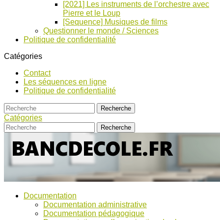
[2021] Les instruments de l’orchestre avec
Pierre et le Loup
[Sequence] Musiques de films
Questionner le monde / Sciences
Politique de confidentialité
Catégories
Contact
Les séquences en ligne
Politique de confidentialité
Catégories
Bancs
Ressources
Documentation
pour
d’Ecole
Documentation administrative
l'école,
Documentation pédagogique
TICE,