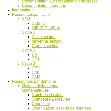
Documentation sur l’organisation de classe
ASH
Documentation théorique
et
Informatique
discussions
Ressources par cycle
!
ASH
CLIS (1)
IME (SIP-IMPro)
Cycle 1
Petite section
Moyenne section
Grande section
Cycle 2
CP
CE1
Cycle 3
CE2
CM1
CM2
Ressources par domaine
Maitrise de la langue
Mathématiques
Nombres et calcul
Grandeurs & Mesures
Géométrie
Organisation, gestion de données