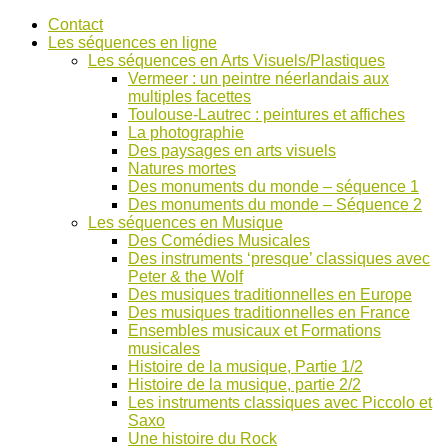
Accéder
Contact
au
Les séquences en ligne
contenu
Les séquences en Arts Visuels/Plastiques
Vermeer : un peintre néerlandais aux
multiples facettes
Toulouse-Lautrec : peintures et affiches
La photographie
Des paysages en arts visuels
Natures mortes
Des monuments du monde – séquence 1
Des monuments du monde – Séquence 2
Les séquences en Musique
Des Comédies Musicales
Des instruments ‘presque’ classiques avec
Peter & the Wolf
Des musiques traditionnelles en Europe
Des musiques traditionnelles en France
Ensembles musicaux et Formations
musicales
Histoire de la musique, Partie 1/2
Histoire de la musique, partie 2/2
Les instruments classiques avec Piccolo et
Saxo
Une histoire du Rock