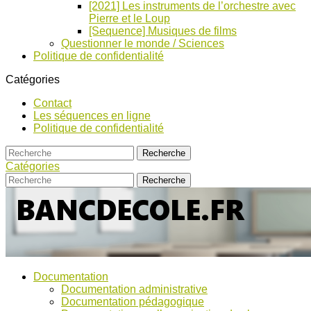
[2021] Les instruments de l’orchestre avec
Pierre et le Loup
[Sequence] Musiques de films
Questionner le monde / Sciences
Politique de confidentialité
Catégories
Contact
Les séquences en ligne
Politique de confidentialité
Catégories
Bancs
Ressources
Documentation
pour
d’Ecole
Documentation administrative
l'école,
Documentation pédagogique
TICE,