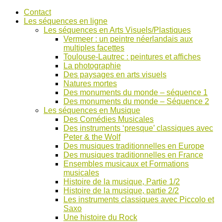
Accéder
Contact
au
Les séquences en ligne
contenu
Les séquences en Arts Visuels/Plastiques
Vermeer : un peintre néerlandais aux
multiples facettes
Toulouse-Lautrec : peintures et affiches
La photographie
Des paysages en arts visuels
Natures mortes
Des monuments du monde – séquence 1
Des monuments du monde – Séquence 2
Les séquences en Musique
Des Comédies Musicales
Des instruments ‘presque’ classiques avec
Peter & the Wolf
Des musiques traditionnelles en Europe
Des musiques traditionnelles en France
Ensembles musicaux et Formations
musicales
Histoire de la musique, Partie 1/2
Histoire de la musique, partie 2/2
Les instruments classiques avec Piccolo et
Saxo
Une histoire du Rock