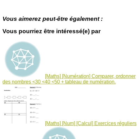
Vous aimerez peut-être également :
Vous pourriez être intéressé(e) par
[Maths] [Numération] Comparer, ordonner
des nombres <30 <40 <50 + tableau de numération.
[Maths] [Num] [Calcul] Exercices réguliers