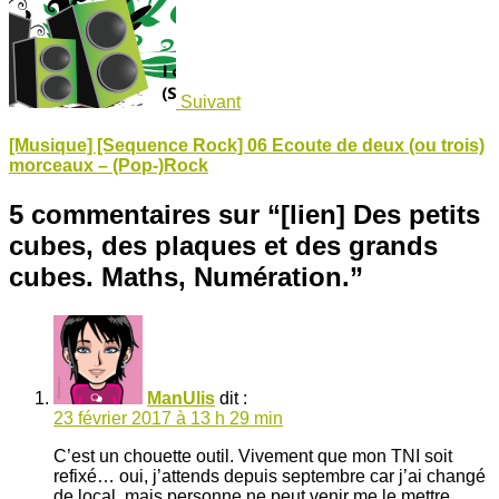
Suivant
[Musique] [Sequence Rock] 06 Ecoute de deux (ou trois)
morceaux – (Pop-)Rock
5 commentaires sur “
[lien] Des petits
cubes, des plaques et des grands
cubes. Maths, Numération.
”
ManUlis
dit :
23 février 2017 à 13 h 29 min
C’est un chouette outil. Vivement que mon TNI soit
refixé… oui, j’attends depuis septembre car j’ai changé
de local, mais personne ne peut venir me le mettre…