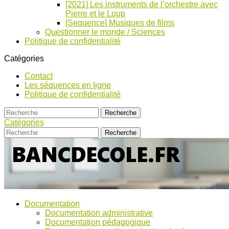
[2021] Les instruments de l’orchestre avec
Pierre et le Loup
[Sequence] Musiques de films
Questionner le monde / Sciences
Politique de confidentialité
Catégories
Contact
Les séquences en ligne
Politique de confidentialité
Catégories
Bancs
Ressources
Documentation
pour
d’Ecole
Documentation administrative
l'école,
Documentation pédagogique
TICE,