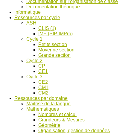
Documentation sur l’organisation de classe
ASH
Documentation théorique
et
Informatique
discussions
Ressources par cycle
!
ASH
CLIS (1)
IME (SIP-IMPro)
Cycle 1
Petite section
Moyenne section
Grande section
Cycle 2
CP
CE1
Cycle 3
CE2
CM1
CM2
Ressources par domaine
Maitrise de la langue
Mathématiques
Nombres et calcul
Grandeurs & Mesures
Géométrie
Organisation, gestion de données