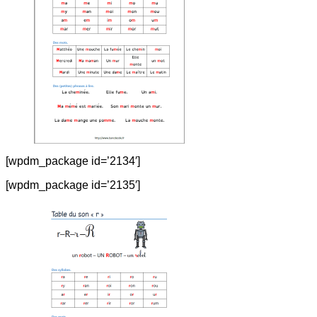
[wpdm_package id=’2134′]
[wpdm_package id=’2135′]