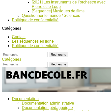
[2021] Les instruments de l’orchestre avec
Pierre et le Loup
[Sequence] Musiques de films
Questionner le monde / Sciences
Politique de confidentialité
Catégories
Contact
Les séquences en ligne
Politique de confidentialité
Catégories
Bancs
Ressources
Documentation
pour
d’Ecole
Documentation administrative
l'école,
Documentation pédagogique
TICE,