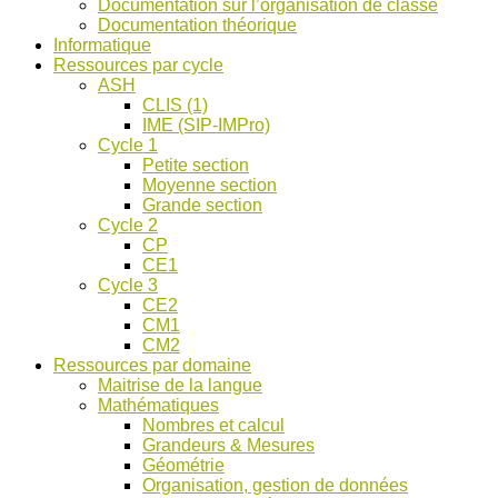
Documentation sur l’organisation de classe
ASH
Documentation théorique
et
Informatique
discussions
Ressources par cycle
!
ASH
CLIS (1)
IME (SIP-IMPro)
Cycle 1
Petite section
Moyenne section
Grande section
Cycle 2
CP
CE1
Cycle 3
CE2
CM1
CM2
Ressources par domaine
Maitrise de la langue
Mathématiques
Nombres et calcul
Grandeurs & Mesures
Géométrie
Organisation, gestion de données