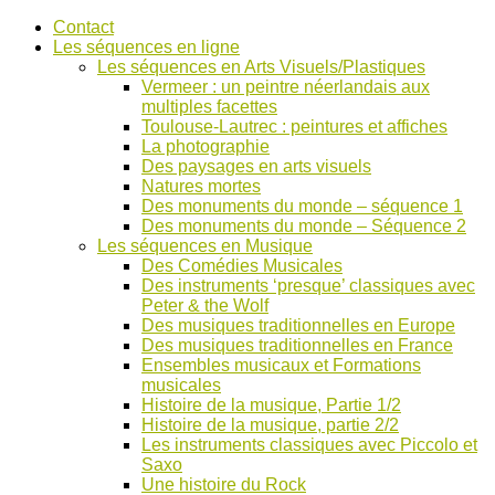
Accéder
Contact
au
Les séquences en ligne
contenu
Les séquences en Arts Visuels/Plastiques
Vermeer : un peintre néerlandais aux
multiples facettes
Toulouse-Lautrec : peintures et affiches
La photographie
Des paysages en arts visuels
Natures mortes
Des monuments du monde – séquence 1
Des monuments du monde – Séquence 2
Les séquences en Musique
Des Comédies Musicales
Des instruments ‘presque’ classiques avec
Peter & the Wolf
Des musiques traditionnelles en Europe
Des musiques traditionnelles en France
Ensembles musicaux et Formations
musicales
Histoire de la musique, Partie 1/2
Histoire de la musique, partie 2/2
Les instruments classiques avec Piccolo et
Saxo
Une histoire du Rock