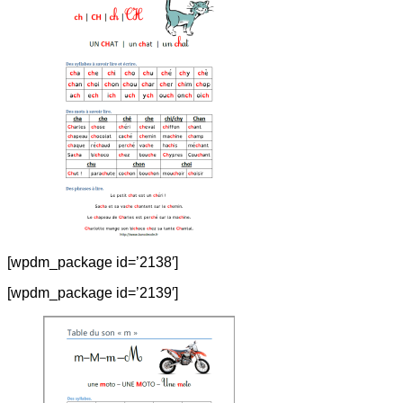
[wpdm_package id=’2138′]
[wpdm_package id=’2139′]