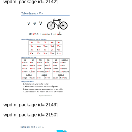
[wpdm_package id=’2142′]
[wpdm_package id=’2149′]
[wpdm_package id=’2150′]