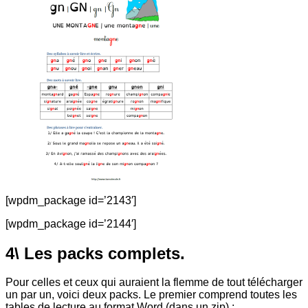
[wpdm_package id=’2143′]
[wpdm_package id=’2144′]
4\ Les packs complets.
Pour celles et ceux qui auraient la flemme de tout télécharger
un par un, voici deux packs. Le premier comprend toutes les
tables de lecture au format Word (dans un zip) :