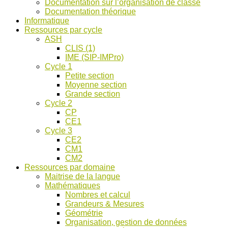
Documentation sur l’organisation de classe
ASH
Documentation théorique
et
Informatique
discussions
Ressources par cycle
!
ASH
CLIS (1)
IME (SIP-IMPro)
Cycle 1
Petite section
Moyenne section
Grande section
Cycle 2
CP
CE1
Cycle 3
CE2
CM1
CM2
Ressources par domaine
Maitrise de la langue
Mathématiques
Nombres et calcul
Grandeurs & Mesures
Géométrie
Organisation, gestion de données