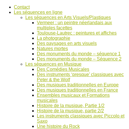
Accéder
Contact
au
Les séquences en ligne
contenu
Les séquences en Arts Visuels/Plastiques
Vermeer : un peintre néerlandais aux
multiples facettes
Toulouse-Lautrec : peintures et affiches
La photographie
Des paysages en arts visuels
Natures mortes
Des monuments du monde – séquence 1
Des monuments du monde – Séquence 2
Les séquences en Musique
Des Comédies Musicales
Des instruments ‘presque’ classiques avec
Peter & the Wolf
Des musiques traditionnelles en Europe
Des musiques traditionnelles en France
Ensembles musicaux et Formations
musicales
Histoire de la musique, Partie 1/2
Histoire de la musique, partie 2/2
Les instruments classiques avec Piccolo et
Saxo
Une histoire du Rock