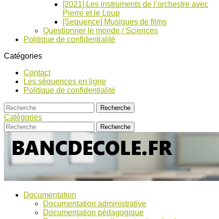
[2021] Les instruments de l’orchestre avec
Pierre et le Loup
[Sequence] Musiques de films
Questionner le monde / Sciences
Politique de confidentialité
Catégories
Contact
Les séquences en ligne
Politique de confidentialité
Catégories
Bancs
Ressources
Documentation
pour
d’Ecole
Documentation administrative
l'école,
Documentation pédagogique
TICE,