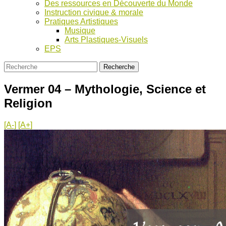
Des ressources en Découverte du Monde
Instruction civique & morale
Pratiques Artistiques
Musique
Arts Plastiques-Visuels
EPS
Vermer 04 – Mythologie, Science et
Religion
[A-]
[A+]