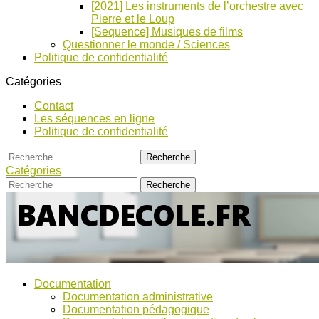
[2021] Les instruments de l’orchestre avec
Pierre et le Loup
[Sequence] Musiques de films
Questionner le monde / Sciences
Politique de confidentialité
Catégories
Contact
Les séquences en ligne
Politique de confidentialité
Catégories
Bancs
Ressources
Documentation
pour
d’Ecole
Documentation administrative
l'école,
Documentation pédagogique
TICE,