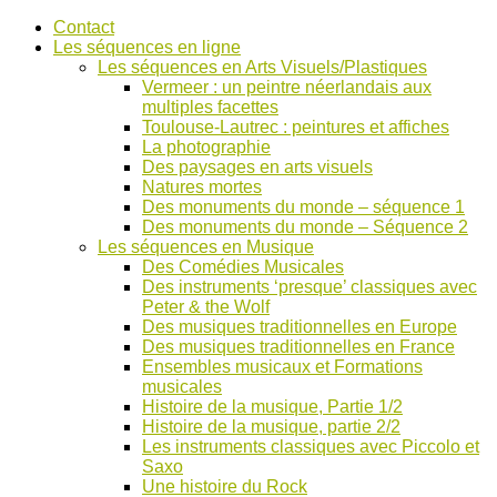
Accéder
Contact
au
Les séquences en ligne
contenu
Les séquences en Arts Visuels/Plastiques
Vermeer : un peintre néerlandais aux
multiples facettes
Toulouse-Lautrec : peintures et affiches
La photographie
Des paysages en arts visuels
Natures mortes
Des monuments du monde – séquence 1
Des monuments du monde – Séquence 2
Les séquences en Musique
Des Comédies Musicales
Des instruments ‘presque’ classiques avec
Peter & the Wolf
Des musiques traditionnelles en Europe
Des musiques traditionnelles en France
Ensembles musicaux et Formations
musicales
Histoire de la musique, Partie 1/2
Histoire de la musique, partie 2/2
Les instruments classiques avec Piccolo et
Saxo
Une histoire du Rock