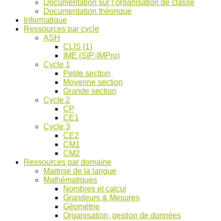
Documentation sur l’organisation de classe
ASH
Documentation théorique
et
Informatique
discussions
Ressources par cycle
!
ASH
CLIS (1)
IME (SIP-IMPro)
Cycle 1
Petite section
Moyenne section
Grande section
Cycle 2
CP
CE1
Cycle 3
CE2
CM1
CM2
Ressources par domaine
Maitrise de la langue
Mathématiques
Nombres et calcul
Grandeurs & Mesures
Géométrie
Organisation, gestion de données