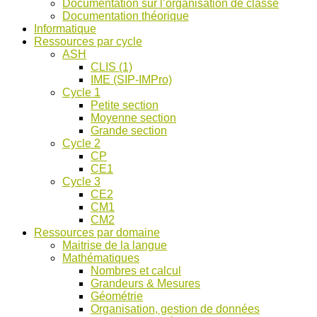
Documentation sur l’organisation de classe
ASH
Documentation théorique
et
Informatique
discussions
Ressources par cycle
!
ASH
CLIS (1)
IME (SIP-IMPro)
Cycle 1
Petite section
Moyenne section
Grande section
Cycle 2
CP
CE1
Cycle 3
CE2
CM1
CM2
Ressources par domaine
Maitrise de la langue
Mathématiques
Nombres et calcul
Grandeurs & Mesures
Géométrie
Organisation, gestion de données