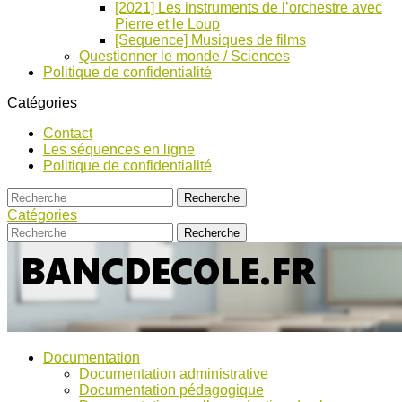
[2021] Les instruments de l’orchestre avec
Pierre et le Loup
[Sequence] Musiques de films
Questionner le monde / Sciences
Politique de confidentialité
Catégories
Contact
Les séquences en ligne
Politique de confidentialité
Catégories
Bancs
Ressources
Documentation
pour
d’Ecole
Documentation administrative
l'école,
Documentation pédagogique
TICE,