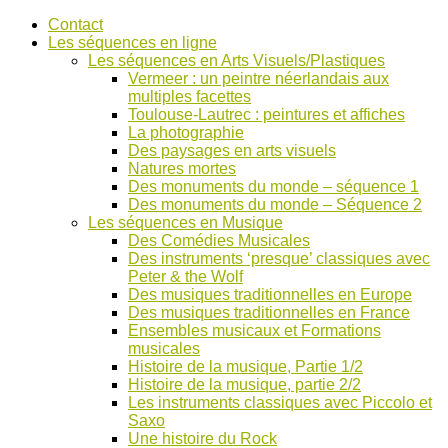
Accéder
Contact
au
Les séquences en ligne
contenu
Les séquences en Arts Visuels/Plastiques
Vermeer : un peintre néerlandais aux
multiples facettes
Toulouse-Lautrec : peintures et affiches
La photographie
Des paysages en arts visuels
Natures mortes
Des monuments du monde – séquence 1
Des monuments du monde – Séquence 2
Les séquences en Musique
Des Comédies Musicales
Des instruments ‘presque’ classiques avec
Peter & the Wolf
Des musiques traditionnelles en Europe
Des musiques traditionnelles en France
Ensembles musicaux et Formations
musicales
Histoire de la musique, Partie 1/2
Histoire de la musique, partie 2/2
Les instruments classiques avec Piccolo et
Saxo
Une histoire du Rock