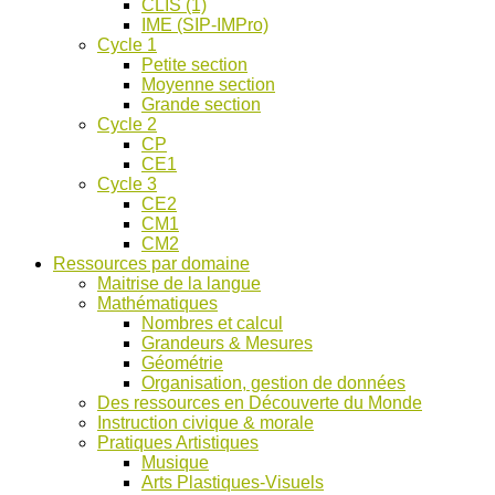
CLIS (1)
IME (SIP-IMPro)
Cycle 1
Petite section
Moyenne section
Grande section
Cycle 2
CP
CE1
Cycle 3
CE2
CM1
CM2
Ressources par domaine
Maitrise de la langue
Mathématiques
Nombres et calcul
Grandeurs & Mesures
Géométrie
Organisation, gestion de données
Des ressources en Découverte du Monde
Instruction civique & morale
Pratiques Artistiques
Musique
Arts Plastiques-Visuels