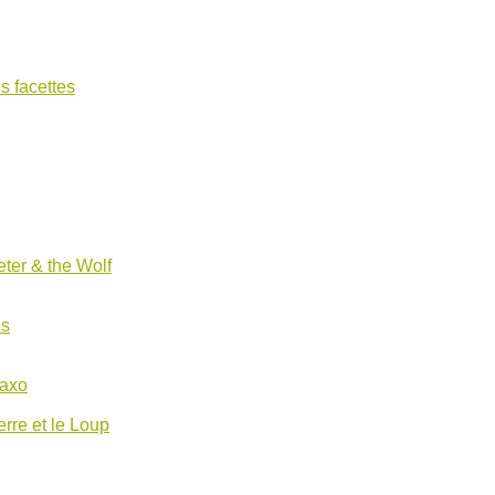
s facettes
ter & the Wolf
es
Saxo
erre et le Loup