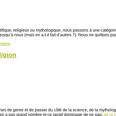
ifique, religieux ou mythologique, nous passons à une catégorie
qu’à nous (mais en a-t-il fait d’autres ?). Nous ne quittons pas 
ntaire
ligion
nes de genre et de passer du côté de la science, de la mytholog
y en a pas grand nombre et ce serait dommage de ne pas
Lire la 