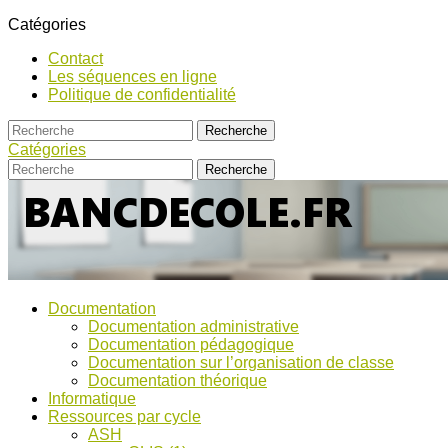
Catégories
Contact
Les séquences en ligne
Politique de confidentialité
Catégories
Bancs
Ressources
Documentation
pour
d’Ecole
Documentation administrative
l'école,
Documentation pédagogique
TICE,
Documentation sur l’organisation de classe
ASH
Documentation théorique
et
Informatique
discussions
Ressources par cycle
!
ASH