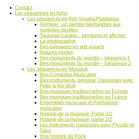
Accéder
Contact
au
Les séquences en ligne
contenu
Les séquences en Arts Visuels/Plastiques
Vermeer : un peintre néerlandais aux
multiples facettes
Toulouse-Lautrec : peintures et affiches
La photographie
Des paysages en arts visuels
Natures mortes
Des monuments du monde – séquence 1
Des monuments du monde – Séquence 2
Les séquences en Musique
Des Comédies Musicales
Des instruments ‘presque’ classiques avec
Peter & the Wolf
Des musiques traditionnelles en Europe
Des musiques traditionnelles en France
Ensembles musicaux et Formations
musicales
Histoire de la musique, Partie 1/2
Histoire de la musique, partie 2/2
Les instruments classiques avec Piccolo et
Saxo
Une histoire du Rock