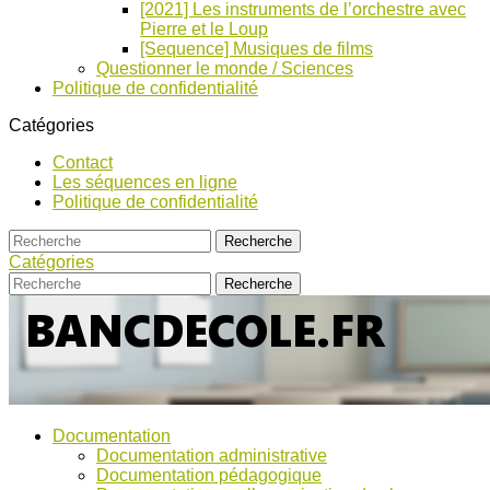
[2021] Les instruments de l’orchestre avec
Pierre et le Loup
[Sequence] Musiques de films
Questionner le monde / Sciences
Politique de confidentialité
Catégories
Contact
Les séquences en ligne
Politique de confidentialité
Catégories
Bancs
Ressources
Documentation
pour
d’Ecole
Documentation administrative
l'école,
Documentation pédagogique
TICE,