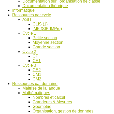
Documentation sur l’organisation de classe
ASH
Documentation théorique
et
Informatique
discussions
Ressources par cycle
!
ASH
CLIS (1)
IME (SIP-IMPro)
Cycle 1
Petite section
Moyenne section
Grande section
Cycle 2
CP
CE1
Cycle 3
CE2
CM1
CM2
Ressources par domaine
Maitrise de la langue
Mathématiques
Nombres et calcul
Grandeurs & Mesures
Géométrie
Organisation, gestion de données