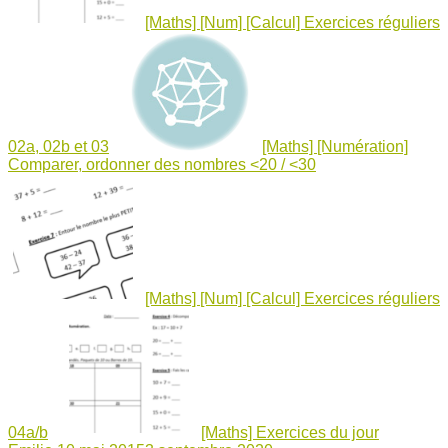
[Maths] [Num] [Calcul] Exercices réguliers
02a, 02b et 03
[Maths] [Numération]
Comparer, ordonner des nombres <20 / <30
[Maths] [Num] [Calcul] Exercices réguliers
04a/b
[Maths] Exercices du jour