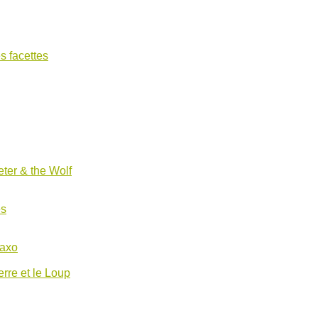
s facettes
ter & the Wolf
es
Saxo
erre et le Loup