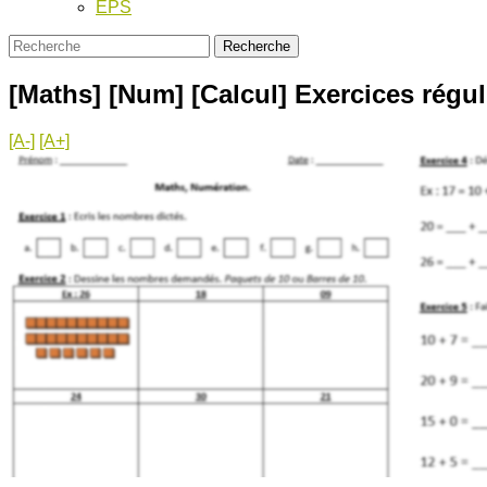
EPS
[Maths] [Num] [Calcul] Exercices réguli
[A-]
[A+]