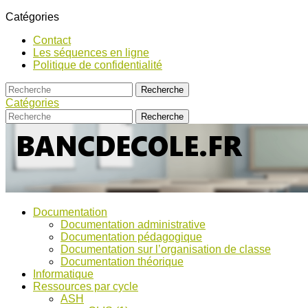
Catégories
Contact
Les séquences en ligne
Politique de confidentialité
Catégories
Bancs
Ressources
Documentation
pour
d’Ecole
Documentation administrative
l'école,
Documentation pédagogique
TICE,
Documentation sur l’organisation de classe
ASH
Documentation théorique
et
Informatique
discussions
Ressources par cycle
!
ASH