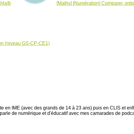
 04a/b
[Maths] [Numération] Comparer, ord
ion (niveau GS-CP-CE1)
nte en IME (avec des grands de 14 à 23 ans) puis en CLIS et enfi
e parle de numérique et d'éducatif avec mes camarades de podc