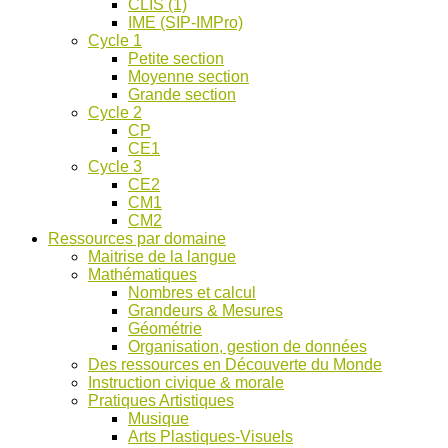
CLIS (1)
IME (SIP-IMPro)
Cycle 1
Petite section
Moyenne section
Grande section
Cycle 2
CP
CE1
Cycle 3
CE2
CM1
CM2
Ressources par domaine
Maitrise de la langue
Mathématiques
Nombres et calcul
Grandeurs & Mesures
Géométrie
Organisation, gestion de données
Des ressources en Découverte du Monde
Instruction civique & morale
Pratiques Artistiques
Musique
Arts Plastiques-Visuels