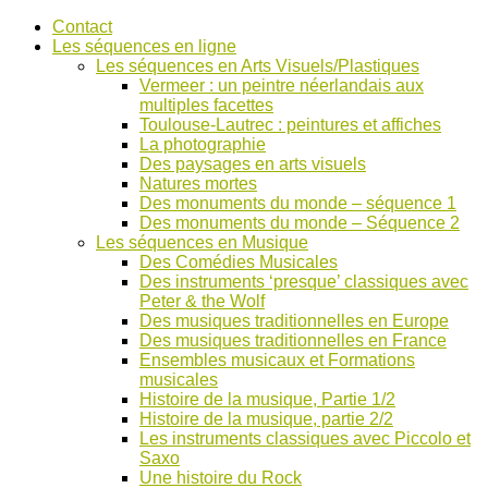
Accéder
Contact
au
Les séquences en ligne
contenu
Les séquences en Arts Visuels/Plastiques
Vermeer : un peintre néerlandais aux
multiples facettes
Toulouse-Lautrec : peintures et affiches
La photographie
Des paysages en arts visuels
Natures mortes
Des monuments du monde – séquence 1
Des monuments du monde – Séquence 2
Les séquences en Musique
Des Comédies Musicales
Des instruments ‘presque’ classiques avec
Peter & the Wolf
Des musiques traditionnelles en Europe
Des musiques traditionnelles en France
Ensembles musicaux et Formations
musicales
Histoire de la musique, Partie 1/2
Histoire de la musique, partie 2/2
Les instruments classiques avec Piccolo et
Saxo
Une histoire du Rock