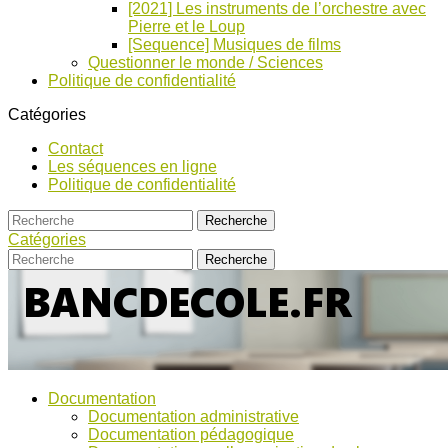
[2021] Les instruments de l’orchestre avec
Pierre et le Loup
[Sequence] Musiques de films
Questionner le monde / Sciences
Politique de confidentialité
Catégories
Contact
Les séquences en ligne
Politique de confidentialité
Catégories
Bancs
Ressources
Documentation
pour
d’Ecole
Documentation administrative
l'école,
Documentation pédagogique
TICE,