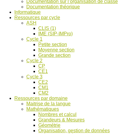
Documentation sur l’organisation de classe
ASH
Documentation théorique
et
Informatique
discussions
Ressources par cycle
!
ASH
CLIS (1)
IME (SIP-IMPro)
Cycle 1
Petite section
Moyenne section
Grande section
Cycle 2
CP
CE1
Cycle 3
CE2
CM1
CM2
Ressources par domaine
Maitrise de la langue
Mathématiques
Nombres et calcul
Grandeurs & Mesures
Géométrie
Organisation, gestion de données