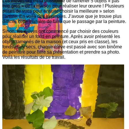
Les élèves ont eu la possibilité de ramener 5 objets « pas
trop gros » de la maison pour réaliser leur œuvre ! Plusieurs
prises de vues pour ensuite choisir la meilleure » selon
l’artiste. En voilà des exemples. J’avoue que je trouve plus
difficile cette manière de faire que le passage par la peinture.
Sinon, les élèves ont commencé par choisir des couleurs
pour réaliser un fond en peinture. Après avoir présenté les
objets ramenés de la maison (et ceux pris en classe), les
fonds étant secs, chaque élève est passé avec son binôme
de peinture pour faire sa présentation et prendre sa photo.
Voilà les résultats de ce travail.