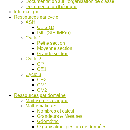
Documentation sur l’organisation de classe
ASH
Documentation théorique
et
Informatique
discussions
Ressources par cycle
!
ASH
CLIS (1)
IME (SIP-IMPro)
Cycle 1
Petite section
Moyenne section
Grande section
Cycle 2
CP
CE1
Cycle 3
CE2
CM1
CM2
Ressources par domaine
Maitrise de la langue
Mathématiques
Nombres et calcul
Grandeurs & Mesures
Géométrie
Organisation, gestion de données