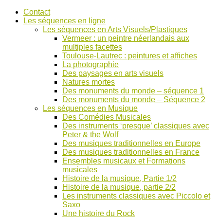
Accéder
Contact
au
Les séquences en ligne
contenu
Les séquences en Arts Visuels/Plastiques
Vermeer : un peintre néerlandais aux
multiples facettes
Toulouse-Lautrec : peintures et affiches
La photographie
Des paysages en arts visuels
Natures mortes
Des monuments du monde – séquence 1
Des monuments du monde – Séquence 2
Les séquences en Musique
Des Comédies Musicales
Des instruments ‘presque’ classiques avec
Peter & the Wolf
Des musiques traditionnelles en Europe
Des musiques traditionnelles en France
Ensembles musicaux et Formations
musicales
Histoire de la musique, Partie 1/2
Histoire de la musique, partie 2/2
Les instruments classiques avec Piccolo et
Saxo
Une histoire du Rock