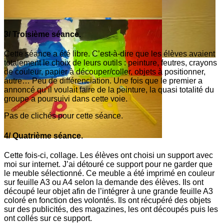
3/ Troisième séance.
Cette séance a été libre. C’est-à-dire que les élèves avaient
totalement le choix de leurs outils : peinture, feutres, crayons
de couleur, papier à découper/coller, objets à positionner,
autre… Peu de différenciation. Une fois que le premier a
annoncé qu’il voulait faire de la peinture, la quasi totalité du
groupe a poursuivi dans cette voie.
Pas de clichés pour cette séance.
4/ Quatrième séance.
Cette fois-ci, collage. Les élèves ont choisi un support avec
moi sur internet. J’ai détouré ce support pour ne garder que
le meuble sélectionné. Ce meuble a été imprimé en couleur
sur feuille A3 ou A4 selon la demande des élèves. Ils ont
découpé leur objet afin de l’intégrer à une grande feuille A3
coloré en fonction des volontés. Ils ont récupéré des objets
sur des publicités, des magazines, les ont découpés puis les
ont collés sur ce support.