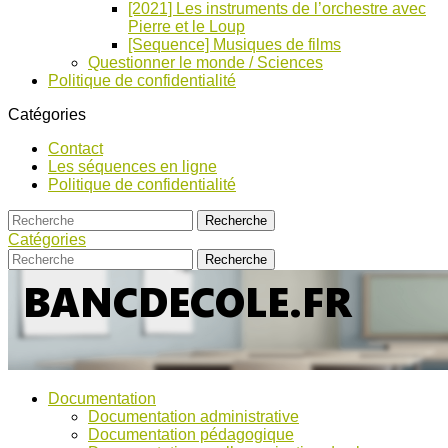
[2021] Les instruments de l’orchestre avec
Pierre et le Loup
[Sequence] Musiques de films
Questionner le monde / Sciences
Politique de confidentialité
Catégories
Contact
Les séquences en ligne
Politique de confidentialité
Catégories
Bancs
Ressources
Documentation
pour
d’Ecole
Documentation administrative
l'école,
Documentation pédagogique
TICE,