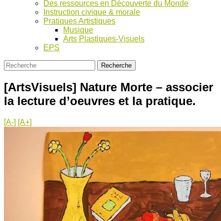
Des ressources en Découverte du Monde
Instruction civique & morale
Pratiques Artistiques
Musique
Arts Plastiques-Visuels
EPS
[ArtsVisuels] Nature Morte – associer
la lecture d’oeuvres et la pratique.
[A-]
[A+]