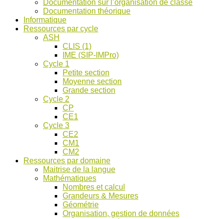
Documentation sur l’organisation de classe
ASH
Documentation théorique
et
Informatique
discussions
Ressources par cycle
!
ASH
CLIS (1)
IME (SIP-IMPro)
Cycle 1
Petite section
Moyenne section
Grande section
Cycle 2
CP
CE1
Cycle 3
CE2
CM1
CM2
Ressources par domaine
Maitrise de la langue
Mathématiques
Nombres et calcul
Grandeurs & Mesures
Géométrie
Organisation, gestion de données