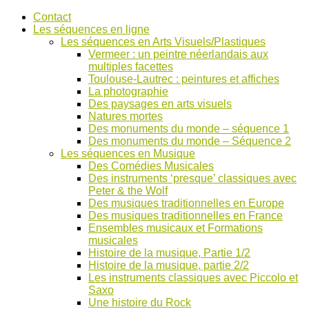
Accéder
Contact
au
Les séquences en ligne
contenu
Les séquences en Arts Visuels/Plastiques
Vermeer : un peintre néerlandais aux
multiples facettes
Toulouse-Lautrec : peintures et affiches
La photographie
Des paysages en arts visuels
Natures mortes
Des monuments du monde – séquence 1
Des monuments du monde – Séquence 2
Les séquences en Musique
Des Comédies Musicales
Des instruments ‘presque’ classiques avec
Peter & the Wolf
Des musiques traditionnelles en Europe
Des musiques traditionnelles en France
Ensembles musicaux et Formations
musicales
Histoire de la musique, Partie 1/2
Histoire de la musique, partie 2/2
Les instruments classiques avec Piccolo et
Saxo
Une histoire du Rock