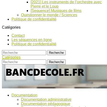
[2021] Les instruments de l’orchestre avec
Pierre et le Loup
[Sequence] Musiques de films
Questionner le monde / Sciences
Politique de confidentialité
Catégories
Contact
Les séquences en ligne
Politique de confidentialité
Catégories
Bancs
Ressources
Documentation
pour
d’Ecole
Documentation administrative
l'école,
Documentation pédagogique
TICE,