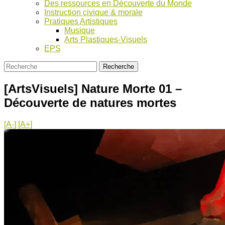
Des ressources en Découverte du Monde
Instruction civique & morale
Pratiques Artistiques
Musique
Arts Plastiques-Visuels
EPS
[ArtsVisuels] Nature Morte 01 –
Découverte de natures mortes
[A-]
[A+]