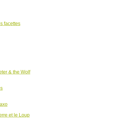
s facettes
ter & the Wolf
es
Saxo
erre et le Loup