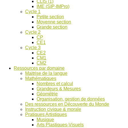
CLIS (1)
IME (SIP-IMPro)
Cycle 1
Petite section
Moyenne section
Grande section
Cycle 2
CP
CE1
Cycle 3
CE2
CM1
CM2
Ressources par domaine
Maitrise de la langue
Mathématiques
Nombres et calcul
Grandeurs & Mesures
Géométrie
Organisation, gestion de données
Des ressources en Découverte du Monde
Instruction civique & morale
Pratiques Artistiques
Musique
Arts Plastiques-Visuels