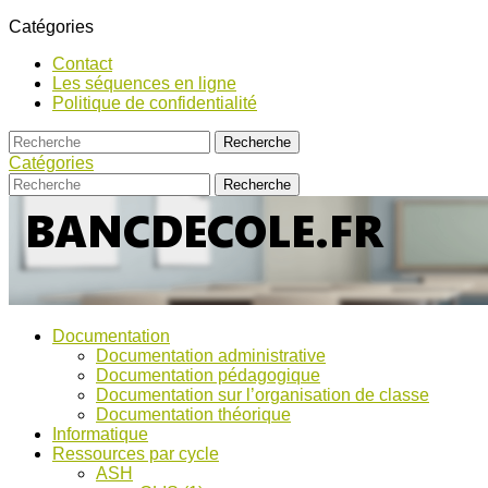
Catégories
Contact
Les séquences en ligne
Politique de confidentialité
Catégories
Bancs
Ressources
Documentation
pour
d’Ecole
Documentation administrative
l'école,
Documentation pédagogique
TICE,
Documentation sur l’organisation de classe
ASH
Documentation théorique
et
Informatique
discussions
Ressources par cycle
!
ASH