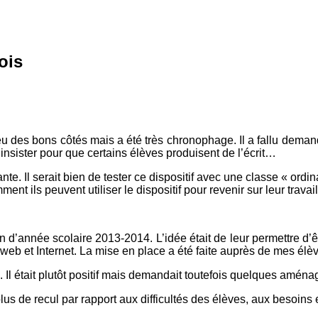
ois
 eu des bons côtés mais a été très chronophage. Il a fallu deman
lu insister pour que certains élèves produisent de l’écrit…
sante. Il serait bien de tester ce dispositif avec une classe « or
ent ils peuvent utiliser le dispositif pour revenir sur leur travai
in d’année scolaire 2013-2014. L’idée était de leur permettre d’ê
te web et Internet. La mise en place a été faite auprès de mes 
e. Il était plutôt positif mais demandait toutefois quelques amén
us de recul par rapport aux difficultés des élèves, aux besoins 