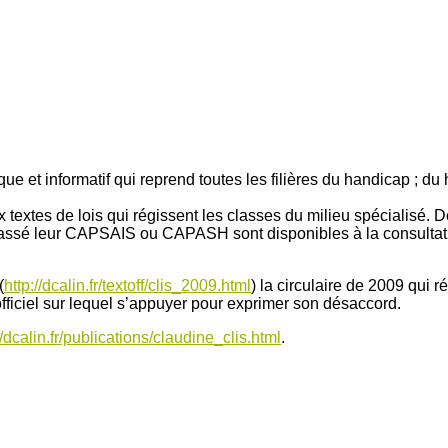
rique et informatif qui reprend toutes les filières du handicap ;
textes de lois qui régissent les classes du milieu spécialisé. D
sé leur CAPSAIS ou CAPASH sont disponibles à la consultation,
(
http://dcalin.fr/textoff/clis_2009.html
) la circulaire de 2009 qui 
fficiel sur lequel s’appuyer pour exprimer son désaccord.
//dcalin.fr/publications/claudine_clis.html
.