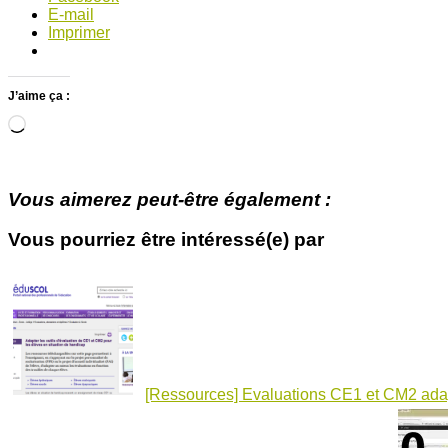
E-mail
Imprimer
J’aime ça :
Chargement…
Vous aimerez peut-être également :
Vous pourriez être intéressé(e) par
[Ressources] Evaluations CE1 et CM2 ada