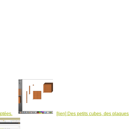
ptées.
[lien] Des petits cubes, des plaque