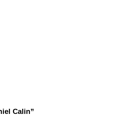
niel Calin
”