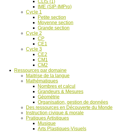
CLIS (1)
IME (SIP-IMPro)
Cycle 1
Petite section
Moyenne section
Grande section
Cycle 2
CP
CE1
Cycle 3
CE2
CM1
CM2
Ressources par domaine
Maitrise de la langue
Mathématiques
Nombres et calcul
Grandeurs & Mesures
Géométrie
Organisation, gestion de données
Des ressources en Découverte du Monde
Instruction civique & morale
Pratiques Artistiques
Musique
Arts Plastiques-Visuels