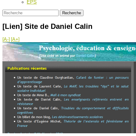
EPS
[Lien] Site de Daniel Calin
[A-]
[A+]