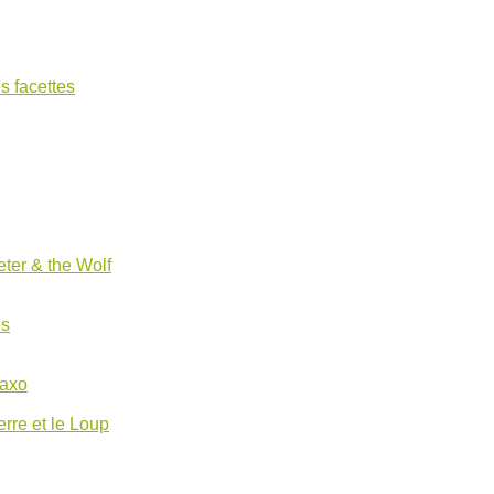
s facettes
ter & the Wolf
es
Saxo
erre et le Loup