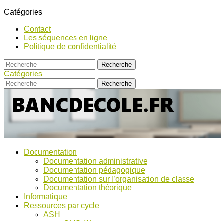
Catégories
Contact
Les séquences en ligne
Politique de confidentialité
Catégories
Bancs
Ressources
Documentation
pour
d’Ecole
Documentation administrative
l'école,
Documentation pédagogique
TICE,
Documentation sur l’organisation de classe
ASH
Documentation théorique
et
Informatique
discussions
Ressources par cycle
!
ASH