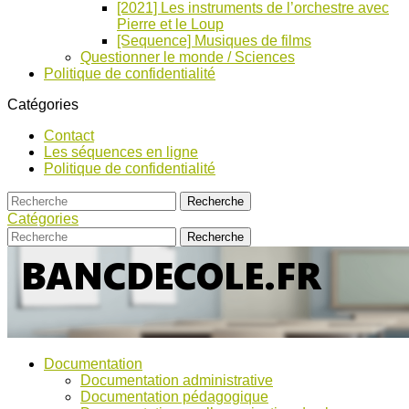
[2021] Les instruments de l’orchestre avec
Pierre et le Loup
[Sequence] Musiques de films
Questionner le monde / Sciences
Politique de confidentialité
Catégories
Contact
Les séquences en ligne
Politique de confidentialité
Catégories
Bancs
Ressources
Documentation
pour
d’Ecole
Documentation administrative
l'école,
Documentation pédagogique
TICE,