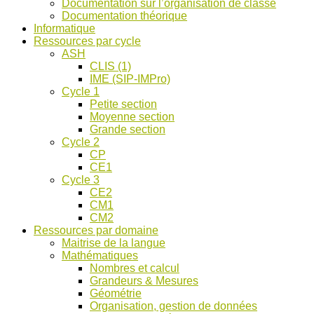
Documentation sur l’organisation de classe
ASH
Documentation théorique
et
Informatique
discussions
Ressources par cycle
!
ASH
CLIS (1)
IME (SIP-IMPro)
Cycle 1
Petite section
Moyenne section
Grande section
Cycle 2
CP
CE1
Cycle 3
CE2
CM1
CM2
Ressources par domaine
Maitrise de la langue
Mathématiques
Nombres et calcul
Grandeurs & Mesures
Géométrie
Organisation, gestion de données