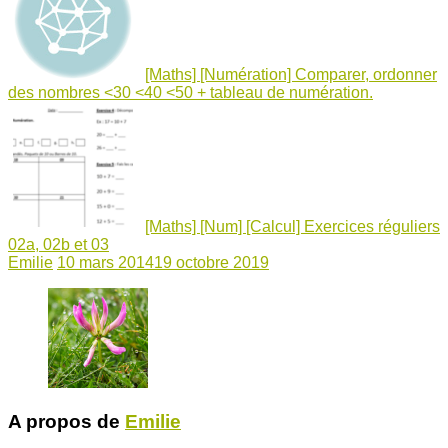
[Maths] [Numération] Comparer, ordonner
des nombres <30 <40 <50 + tableau de numération.
[Maths] [Num] [Calcul] Exercices réguliers
02a, 02b et 03
Emilie
10 mars 2014
19 octobre 2019
A propos de
Emilie