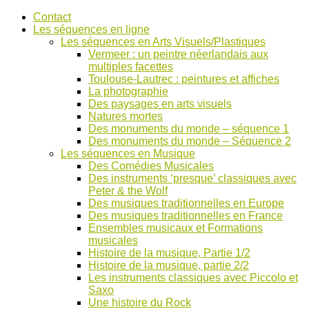
Accéder
Contact
au
Les séquences en ligne
contenu
Les séquences en Arts Visuels/Plastiques
Vermeer : un peintre néerlandais aux
multiples facettes
Toulouse-Lautrec : peintures et affiches
La photographie
Des paysages en arts visuels
Natures mortes
Des monuments du monde – séquence 1
Des monuments du monde – Séquence 2
Les séquences en Musique
Des Comédies Musicales
Des instruments ‘presque’ classiques avec
Peter & the Wolf
Des musiques traditionnelles en Europe
Des musiques traditionnelles en France
Ensembles musicaux et Formations
musicales
Histoire de la musique, Partie 1/2
Histoire de la musique, partie 2/2
Les instruments classiques avec Piccolo et
Saxo
Une histoire du Rock