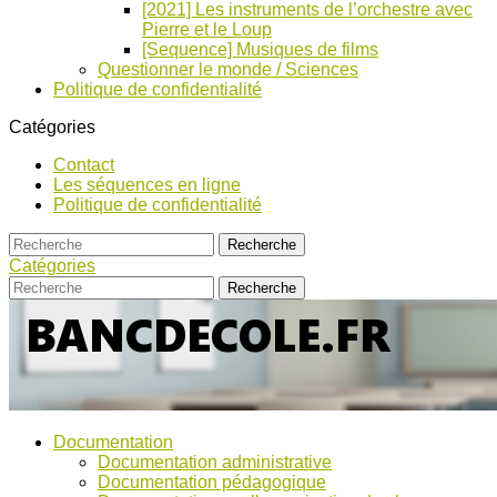
[2021] Les instruments de l’orchestre avec
Pierre et le Loup
[Sequence] Musiques de films
Questionner le monde / Sciences
Politique de confidentialité
Catégories
Contact
Les séquences en ligne
Politique de confidentialité
Catégories
Bancs
Ressources
Documentation
pour
d’Ecole
Documentation administrative
l'école,
Documentation pédagogique
TICE,