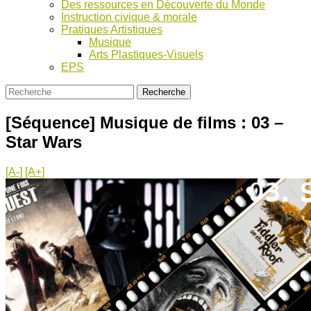
Des ressources en Découverte du Monde
Instruction civique & morale
Pratiques Artistiques
Musique
Arts Plastiques-Visuels
EPS
[Séquence] Musique de films : 03 –
Star Wars
[A-]
[A+]