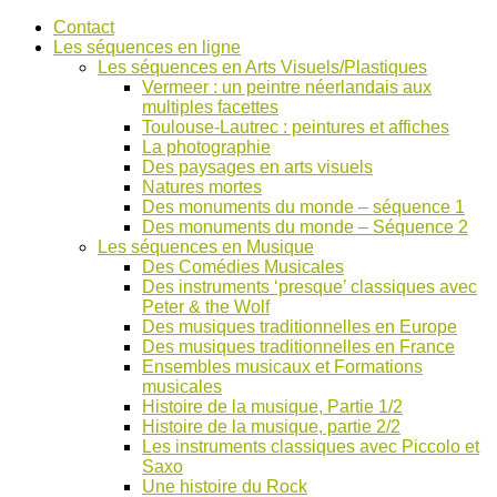
Accéder
Contact
au
Les séquences en ligne
contenu
Les séquences en Arts Visuels/Plastiques
Vermeer : un peintre néerlandais aux
multiples facettes
Toulouse-Lautrec : peintures et affiches
La photographie
Des paysages en arts visuels
Natures mortes
Des monuments du monde – séquence 1
Des monuments du monde – Séquence 2
Les séquences en Musique
Des Comédies Musicales
Des instruments ‘presque’ classiques avec
Peter & the Wolf
Des musiques traditionnelles en Europe
Des musiques traditionnelles en France
Ensembles musicaux et Formations
musicales
Histoire de la musique, Partie 1/2
Histoire de la musique, partie 2/2
Les instruments classiques avec Piccolo et
Saxo
Une histoire du Rock