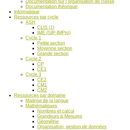
Documentation sur l’organisation de classe
ASH
Documentation théorique
et
Informatique
discussions
Ressources par cycle
!
ASH
CLIS (1)
IME (SIP-IMPro)
Cycle 1
Petite section
Moyenne section
Grande section
Cycle 2
CP
CE1
Cycle 3
CE2
CM1
CM2
Ressources par domaine
Maitrise de la langue
Mathématiques
Nombres et calcul
Grandeurs & Mesures
Géométrie
Organisation, gestion de données