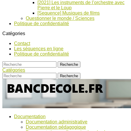
[2021] Les instruments de l’orchestre avec
Pierre et le Loup
[Sequence] Musiques de films
Questionner le monde / Sciences
Politique de confidentialité
Catégories
Contact
Les séquences en ligne
Politique de confidentialité
Catégories
Bancs
Ressources
Documentation
pour
d’Ecole
Documentation administrative
l'école,
Documentation pédagogique
TICE,