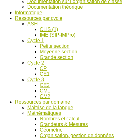
Documentation sur l’organisation de classe
ASH
Documentation théorique
et
Informatique
discussions
Ressources par cycle
!
ASH
CLIS (1)
IME (SIP-IMPro)
Cycle 1
Petite section
Moyenne section
Grande section
Cycle 2
CP
CE1
Cycle 3
CE2
CM1
CM2
Ressources par domaine
Maitrise de la langue
Mathématiques
Nombres et calcul
Grandeurs & Mesures
Géométrie
Organisation, gestion de données