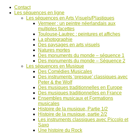
Accéder
Contact
au
Les séquences en ligne
contenu
Les séquences en Arts Visuels/Plastiques
Vermeer : un peintre néerlandais aux
multiples facettes
Toulouse-Lautrec : peintures et affiches
La photographie
Des paysages en arts visuels
Natures mortes
Des monuments du monde – séquence 1
Des monuments du monde – Séquence 2
Les séquences en Musique
Des Comédies Musicales
Des instruments ‘presque’ classiques avec
Peter & the Wolf
Des musiques traditionnelles en Europe
Des musiques traditionnelles en France
Ensembles musicaux et Formations
musicales
Histoire de la musique, Partie 1/2
Histoire de la musique, partie 2/2
Les instruments classiques avec Piccolo et
Saxo
Une histoire du Rock