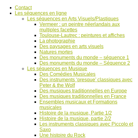
Accéder
Contact
au
Les séquences en ligne
contenu
Les séquences en Arts Visuels/Plastiques
Vermeer : un peintre néerlandais aux
multiples facettes
Toulouse-Lautrec : peintures et affiches
La photographie
Des paysages en arts visuels
Natures mortes
Des monuments du monde – séquence 1
Des monuments du monde – Séquence 2
Les séquences en Musique
Des Comédies Musicales
Des instruments ‘presque’ classiques avec
Peter & the Wolf
Des musiques traditionnelles en Europe
Des musiques traditionnelles en France
Ensembles musicaux et Formations
musicales
Histoire de la musique, Partie 1/2
Histoire de la musique, partie 2/2
Les instruments classiques avec Piccolo et
Saxo
Une histoire du Rock