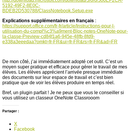
http://download.microsoft.com/download/5/0/0/500EF2CA-
5192-49F2-8E0C-
BDEB2D530788/ClassNotebook.Setup.exe
Explications supplémentaires en français
:
https://support.office.com/fr-fr/article/Instructions-pour-l-
utilisation-du-compl%c3%a9ment-Bloc-notes-OneNote-pour-
la-classe-Preview-cd84f1a6-945e-48fb-8fd9-
e338a3eeedaa?omkt=fr-FR&ui=fr-FR&rs=fr-FR&ad=FR
De mon côté, j’ai immédiatement adopté cet outil. C’est un
moyen super pratique et efficace pour gérer le travail de mes
élèves. Les élèves apprécient l’arrivée presque immédiate
des documents sur leur espace de travail et c’est bien
pratique que de voir les élèves produire en temps réel.
Bref, un plugin parfait ! Je ne peux que vous le conseiller si
vous utilisez un classeur OneNote Classrooom
Partager :
X
Facebook