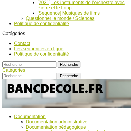
[2021] Les instruments de l’orchestre avec
Pierre et le Loup
[Sequence] Musiques de films
Questionner le monde / Sciences
Politique de confidentialité
Catégories
Contact
Les séquences en ligne
Politique de confidentialité
Catégories
Bancs
Ressources
Documentation
pour
d’Ecole
Documentation administrative
l'école,
Documentation pédagogique
TICE,