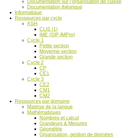
Documentation sur l’organisation de classe
ASH
Documentation théorique
et
Informatique
discussions
Ressources par cycle
!
ASH
CLIS (1)
IME (SIP-IMPro)
Cycle 1
Petite section
Moyenne section
Grande section
Cycle 2
CP
CE1
Cycle 3
CE2
CM1
CM2
Ressources par domaine
Maitrise de la langue
Mathématiques
Nombres et calcul
Grandeurs & Mesures
Géométrie
Organisation, gestion de données