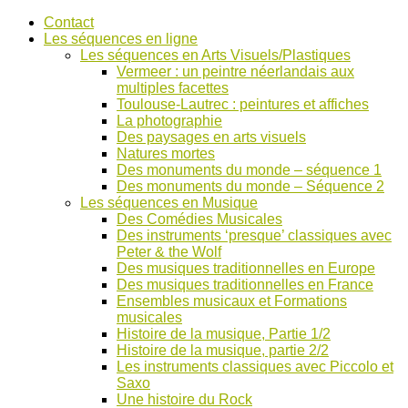
Accéder
Contact
au
Les séquences en ligne
contenu
Les séquences en Arts Visuels/Plastiques
Vermeer : un peintre néerlandais aux
multiples facettes
Toulouse-Lautrec : peintures et affiches
La photographie
Des paysages en arts visuels
Natures mortes
Des monuments du monde – séquence 1
Des monuments du monde – Séquence 2
Les séquences en Musique
Des Comédies Musicales
Des instruments ‘presque’ classiques avec
Peter & the Wolf
Des musiques traditionnelles en Europe
Des musiques traditionnelles en France
Ensembles musicaux et Formations
musicales
Histoire de la musique, Partie 1/2
Histoire de la musique, partie 2/2
Les instruments classiques avec Piccolo et
Saxo
Une histoire du Rock