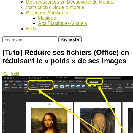
Des ressources en Découverte du Monde
Instruction civique & morale
Pratiques Artistiques
Musique
Arts Plastiques-Visuels
EPS
[Tuto] Réduire ses fichiers (Office) en
réduisant le « poids » de ses images
[A-]
[A+]