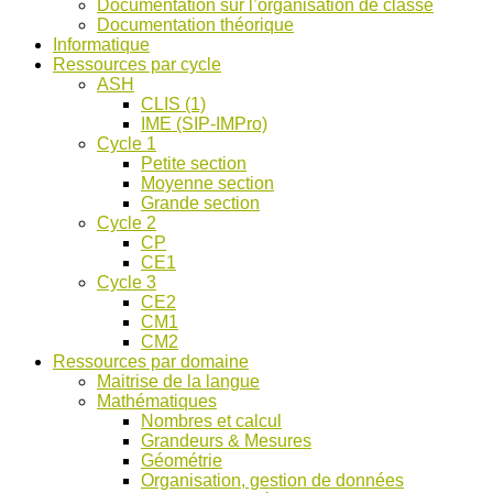
Documentation sur l’organisation de classe
ASH
Documentation théorique
et
Informatique
discussions
Ressources par cycle
!
ASH
CLIS (1)
IME (SIP-IMPro)
Cycle 1
Petite section
Moyenne section
Grande section
Cycle 2
CP
CE1
Cycle 3
CE2
CM1
CM2
Ressources par domaine
Maitrise de la langue
Mathématiques
Nombres et calcul
Grandeurs & Mesures
Géométrie
Organisation, gestion de données