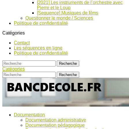
[2021] Les instruments de l’orchestre avec
Pierre et le Loup
[Sequence] Musiques de films
Questionner le monde / Sciences
Politique de confidentialité
Catégories
Contact
Les séquences en ligne
Politique de confidentialité
Catégories
Bancs
Ressources
Documentation
pour
d’Ecole
Documentation administrative
l'école,
Documentation pédagogique
TICE,