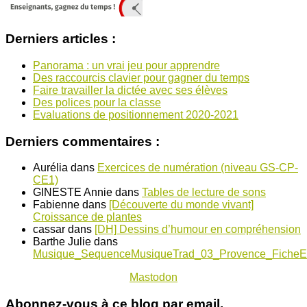
Derniers articles :
Panorama : un vrai jeu pour apprendre
Des raccourcis clavier pour gagner du temps
Faire travailler la dictée avec ses élèves
Des polices pour la classe
Evaluations de positionnement 2020-2021
Derniers commentaires :
Aurélia
dans
Exercices de numération (niveau GS-CP-
CE1)
GINESTE Annie
dans
Tables de lecture de sons
Fabienne
dans
[Découverte du monde vivant]
Croissance de plantes
cassar
dans
[DH] Dessins d’humour en compréhension
Barthe Julie
dans
Musique_SequenceMusiqueTrad_03_Provence_FicheE
Mastodon
Abonnez-vous à ce blog par email.