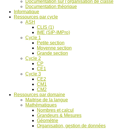
Documentation sur l’organisation de classe
ASH
Documentation théorique
et
Informatique
discussions
Ressources par cycle
!
ASH
CLIS (1)
IME (SIP-IMPro)
Cycle 1
Petite section
Moyenne section
Grande section
Cycle 2
CP
CE1
Cycle 3
CE2
CM1
CM2
Ressources par domaine
Maitrise de la langue
Mathématiques
Nombres et calcul
Grandeurs & Mesures
Géométrie
Organisation, gestion de données