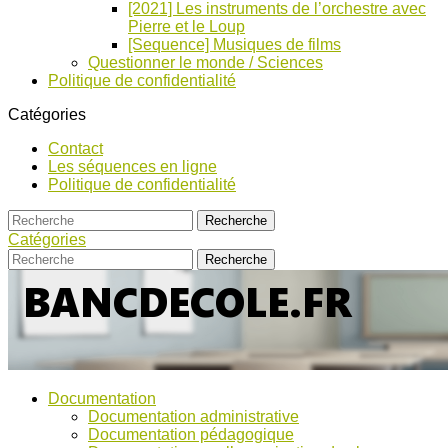
[2021] Les instruments de l’orchestre avec
Pierre et le Loup
[Sequence] Musiques de films
Questionner le monde / Sciences
Politique de confidentialité
Catégories
Contact
Les séquences en ligne
Politique de confidentialité
Catégories
Bancs
Ressources
Documentation
pour
d’Ecole
Documentation administrative
l'école,
Documentation pédagogique
TICE,