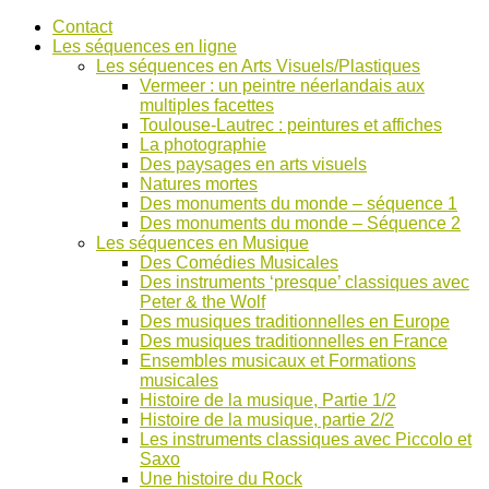
Accéder
Contact
au
Les séquences en ligne
contenu
Les séquences en Arts Visuels/Plastiques
Vermeer : un peintre néerlandais aux
multiples facettes
Toulouse-Lautrec : peintures et affiches
La photographie
Des paysages en arts visuels
Natures mortes
Des monuments du monde – séquence 1
Des monuments du monde – Séquence 2
Les séquences en Musique
Des Comédies Musicales
Des instruments ‘presque’ classiques avec
Peter & the Wolf
Des musiques traditionnelles en Europe
Des musiques traditionnelles en France
Ensembles musicaux et Formations
musicales
Histoire de la musique, Partie 1/2
Histoire de la musique, partie 2/2
Les instruments classiques avec Piccolo et
Saxo
Une histoire du Rock