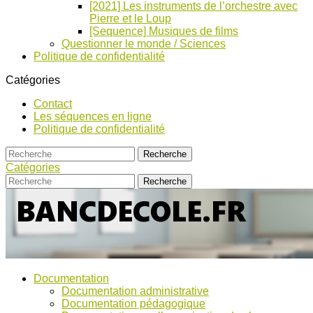
[2021] Les instruments de l’orchestre avec
Pierre et le Loup
[Sequence] Musiques de films
Questionner le monde / Sciences
Politique de confidentialité
Catégories
Contact
Les séquences en ligne
Politique de confidentialité
Catégories
Bancs
Ressources
Documentation
pour
d’Ecole
Documentation administrative
l'école,
Documentation pédagogique
TICE,