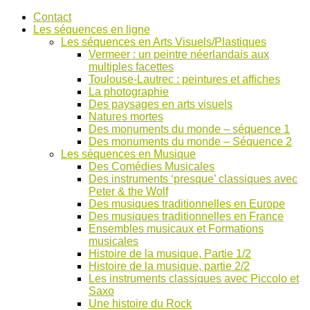
Accéder
Contact
au
Les séquences en ligne
contenu
Les séquences en Arts Visuels/Plastiques
Vermeer : un peintre néerlandais aux
multiples facettes
Toulouse-Lautrec : peintures et affiches
La photographie
Des paysages en arts visuels
Natures mortes
Des monuments du monde – séquence 1
Des monuments du monde – Séquence 2
Les séquences en Musique
Des Comédies Musicales
Des instruments ‘presque’ classiques avec
Peter & the Wolf
Des musiques traditionnelles en Europe
Des musiques traditionnelles en France
Ensembles musicaux et Formations
musicales
Histoire de la musique, Partie 1/2
Histoire de la musique, partie 2/2
Les instruments classiques avec Piccolo et
Saxo
Une histoire du Rock