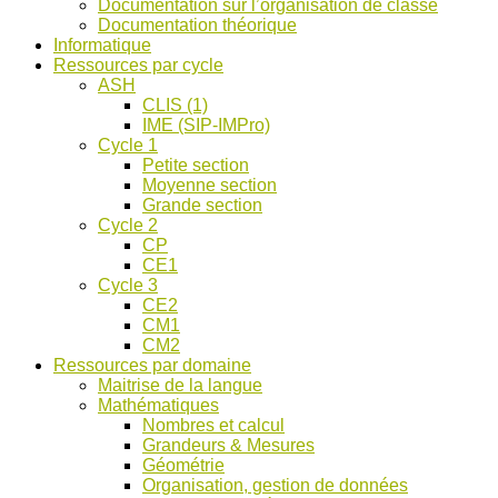
Documentation sur l’organisation de classe
ASH
Documentation théorique
et
Informatique
discussions
Ressources par cycle
!
ASH
CLIS (1)
IME (SIP-IMPro)
Cycle 1
Petite section
Moyenne section
Grande section
Cycle 2
CP
CE1
Cycle 3
CE2
CM1
CM2
Ressources par domaine
Maitrise de la langue
Mathématiques
Nombres et calcul
Grandeurs & Mesures
Géométrie
Organisation, gestion de données