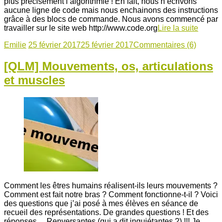
plus précisément l’algorithmie ! En fait, nous n’écrivons
aucune ligne de code mais nous enchainons des instructions
grâce à des blocs de commande. Nous avons commencé par
travailler sur le site web http://www.code.org
Lire la suite
Emilie
25 février 2017
25 février 2017
Commentaires (6)
[QLM] Mouvements, os, articulations
et muscles
Comment les êtres humains réalisent-ils leurs mouvements ?
Comment est fait notre bras ? Comment fonctionne-t-il ? Voici
des questions que j’ai posé à mes élèves en séance de
recueil des représentations. De grandes questions ! Et des
réponses… Renversantes (qui a dit inquiétantes ?) !!! Je