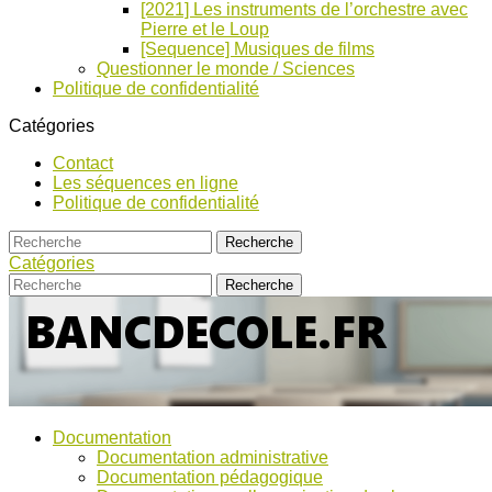
[2021] Les instruments de l’orchestre avec
Pierre et le Loup
[Sequence] Musiques de films
Questionner le monde / Sciences
Politique de confidentialité
Catégories
Contact
Les séquences en ligne
Politique de confidentialité
Catégories
Bancs
Ressources
Documentation
pour
d’Ecole
Documentation administrative
l'école,
Documentation pédagogique
TICE,