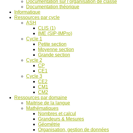
Documentation sur l’organisation de classe
ASH
Documentation théorique
et
Informatique
discussions
Ressources par cycle
!
ASH
CLIS (1)
IME (SIP-IMPro)
Cycle 1
Petite section
Moyenne section
Grande section
Cycle 2
CP
CE1
Cycle 3
CE2
CM1
CM2
Ressources par domaine
Maitrise de la langue
Mathématiques
Nombres et calcul
Grandeurs & Mesures
Géométrie
Organisation, gestion de données