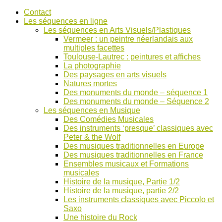
Accéder
Contact
au
Les séquences en ligne
contenu
Les séquences en Arts Visuels/Plastiques
Vermeer : un peintre néerlandais aux
multiples facettes
Toulouse-Lautrec : peintures et affiches
La photographie
Des paysages en arts visuels
Natures mortes
Des monuments du monde – séquence 1
Des monuments du monde – Séquence 2
Les séquences en Musique
Des Comédies Musicales
Des instruments ‘presque’ classiques avec
Peter & the Wolf
Des musiques traditionnelles en Europe
Des musiques traditionnelles en France
Ensembles musicaux et Formations
musicales
Histoire de la musique, Partie 1/2
Histoire de la musique, partie 2/2
Les instruments classiques avec Piccolo et
Saxo
Une histoire du Rock