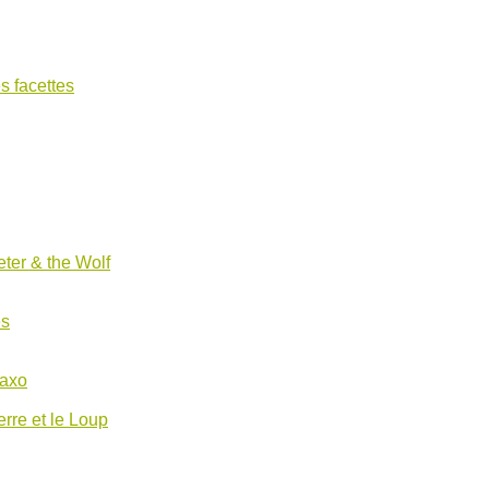
s facettes
ter & the Wolf
es
Saxo
erre et le Loup