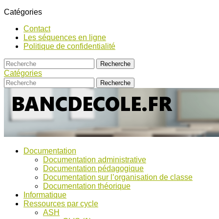
Catégories
Contact
Les séquences en ligne
Politique de confidentialité
Catégories
Bancs
Ressources
Documentation
pour
d’Ecole
Documentation administrative
l'école,
Documentation pédagogique
TICE,
Documentation sur l’organisation de classe
ASH
Documentation théorique
et
Informatique
discussions
Ressources par cycle
!
ASH