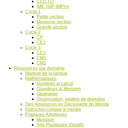
CLIS (1)
IME (SIP-IMPro)
Cycle 1
Petite section
Moyenne section
Grande section
Cycle 2
CP
CE1
Cycle 3
CE2
CM1
CM2
Ressources par domaine
Maitrise de la langue
Mathématiques
Nombres et calcul
Grandeurs & Mesures
Géométrie
Organisation, gestion de données
Des ressources en Découverte du Monde
Instruction civique & morale
Pratiques Artistiques
Musique
Arts Plastiques-Visuels