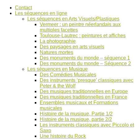
Accéder
Contact
au
Les séquences en ligne
contenu
Les séquences en Arts Visuels/Plastiques
Vermeer : un peintre néerlandais aux
multiples facettes
Toulouse-Lautrec : peintures et affiches
La photographie
Des paysages en arts visuels
Natures mortes
Des monuments du monde – séquence 1
Des monuments du monde – Séquence 2
Les séquences en Musique
Des Comédies Musicales
Des instruments ‘presque’ classiques avec
Peter & the Wolf
Des musiques traditionnelles en Europe
Des musiques traditionnelles en France
Ensembles musicaux et Formations
musicales
Histoire de la musique, Partie 1/2
Histoire de la musique, partie 2/2
Les instruments classiques avec Piccolo et
Saxo
Une histoire du Rock