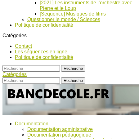
[2021] Les instruments de l’orchestre avec
Pierre et le Loup
[Sequence] Musiques de films
Questionner le monde / Sciences
Politique de confidentialité
Catégories
Contact
Les séquences en ligne
Politique de confidentialité
Catégories
Bancs
Ressources
Documentation
pour
d’Ecole
Documentation administrative
l'école,
Documentation pédagogique
TICE,