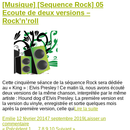
[Musique] [Sequence Rock] 05
Ecoute de deux versions –
Rock’n’roll
Cette cinquième séance de la séquence Rock sera dédiée
au « King » : Elvis Presley ! Ce matin là, nous avons écouté
deux versions de la même chanson, interprétée par le même
artiste : Hound dog d’Elvis Presley. La première version est
la version du vinyle, enregistrée et sortie quelques mois
après la première version, celle qui
Lire la suite
Emilie
12 février 2014
7 septembre 2019
Laisser un
commentaire
« Précédent
1
…
7
8
9
10
Suivant »