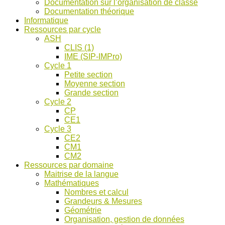
Documentation sur l’organisation de classe
ASH
Documentation théorique
et
Informatique
discussions
Ressources par cycle
!
ASH
CLIS (1)
IME (SIP-IMPro)
Cycle 1
Petite section
Moyenne section
Grande section
Cycle 2
CP
CE1
Cycle 3
CE2
CM1
CM2
Ressources par domaine
Maitrise de la langue
Mathématiques
Nombres et calcul
Grandeurs & Mesures
Géométrie
Organisation, gestion de données