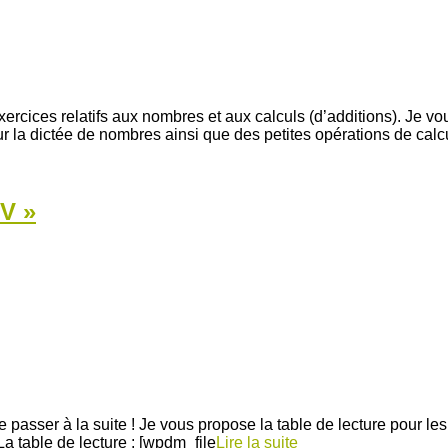
rcices relatifs aux nombres et aux calculs (d’additions). Je v
la dictée de nombres ainsi que des petites opérations de calc
 V »
 de passer à la suite ! Je vous propose la table de lecture pour l
La table de lecture : [wpdm_file
Lire la suite