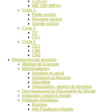
CLIS (1)
IME (SIP-IMPro)
Cycle 1
Petite section
Moyenne section
Grande section
Cycle 2
CP
CE1
Cycle 3
CE2
CM1
CM2
Ressources par domaine
Maitrise de la langue
Mathématiques
Nombres et calcul
Grandeurs & Mesures
Géométrie
Organisation, gestion de données
Des ressources en Découverte du Monde
Instruction civique & morale
Pratiques Artistiques
Musique
Arts Plastiques-Visuels