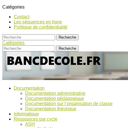
Catégories
Contact
Les séquences en ligne
Politique de confidentialité
Catégories
Bancs
Ressources
Documentation
pour
d’Ecole
Documentation administrative
l'école,
Documentation pédagogique
TICE,
Documentation sur l’organisation de classe
ASH
Documentation théorique
et
Informatique
discussions
Ressources par cycle
!
ASH