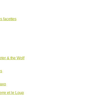
s facettes
ter & the Wolf
es
Saxo
erre et le Loup