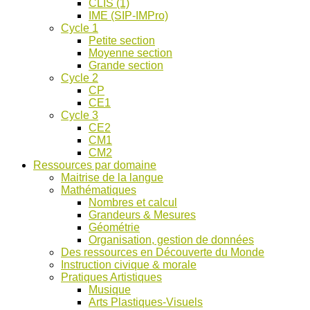
CLIS (1)
IME (SIP-IMPro)
Cycle 1
Petite section
Moyenne section
Grande section
Cycle 2
CP
CE1
Cycle 3
CE2
CM1
CM2
Ressources par domaine
Maitrise de la langue
Mathématiques
Nombres et calcul
Grandeurs & Mesures
Géométrie
Organisation, gestion de données
Des ressources en Découverte du Monde
Instruction civique & morale
Pratiques Artistiques
Musique
Arts Plastiques-Visuels