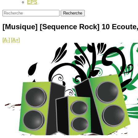
EPS
[Musique] [Sequence Rock] 10 Ecoute,
[A-]
[A+]