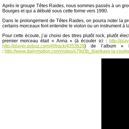
Après le groupe Têtes Raides, nous sommes passés à un grou
Bourges et qui a débuté sous cette forme vers 1990.
Dans le prolongement de Têtes Raides, on pourra noter la prése
certains morceaux font entendre le violon ou un instrument à la 
Pour cette écoute, j’ai choisi des titres plutôt rock, plutôt él
premier morceau était « Anna » (à écouter ici :
http://pl
http://player.qobuz.com/#!/track/4353628
) de l’album « L
:
http://www.dailymotion.com/video/x79d3b_blankass-la-coule