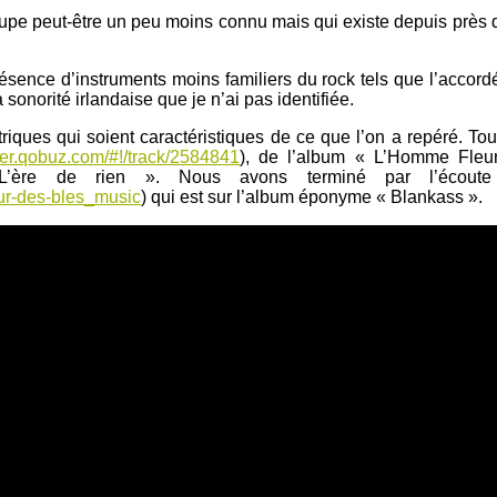
pe peut-être un peu moins connu mais qui existe depuis près 
nce d’instruments moins familiers du rock tels que l’accordéon 
sonorité irlandaise que je n’ai pas identifiée.
ectriques qui soient caractéristiques de ce que l’on a repéré. Tou
ayer.qobuz.com/#!/track/2584841
), de l’album « L’Homme Fleur
’ère de rien ». Nous avons terminé par l’écoute
ur-des-bles_music
) qui est sur l’album éponyme « Blankass ».