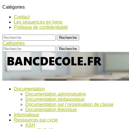
Catégories
Contact
Les séquences en ligne
Politique de confidentialité
Catégories
Bancs
Ressources
Documentation
pour
d’Ecole
Documentation administrative
l'école,
Documentation pédagogique
TICE,
Documentation sur l’organisation de classe
ASH
Documentation théorique
et
Informatique
discussions
Ressources par cycle
!
ASH