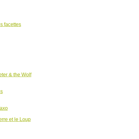
s facettes
ter & the Wolf
es
Saxo
erre et le Loup