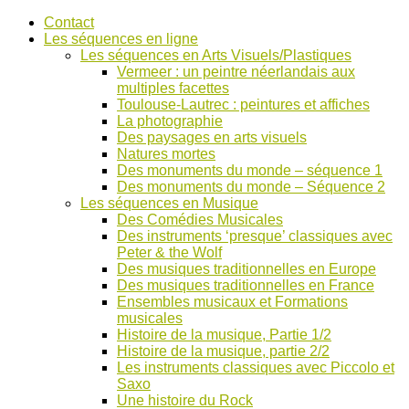
Accéder
Contact
au
Les séquences en ligne
contenu
Les séquences en Arts Visuels/Plastiques
Vermeer : un peintre néerlandais aux
multiples facettes
Toulouse-Lautrec : peintures et affiches
La photographie
Des paysages en arts visuels
Natures mortes
Des monuments du monde – séquence 1
Des monuments du monde – Séquence 2
Les séquences en Musique
Des Comédies Musicales
Des instruments ‘presque’ classiques avec
Peter & the Wolf
Des musiques traditionnelles en Europe
Des musiques traditionnelles en France
Ensembles musicaux et Formations
musicales
Histoire de la musique, Partie 1/2
Histoire de la musique, partie 2/2
Les instruments classiques avec Piccolo et
Saxo
Une histoire du Rock