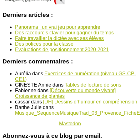
Derniers articles :
Panorama : un vrai jeu pour apprendre
Des raccourcis clavier pour gagner du temps
Faire travailler la dictée avec ses élèves
Des polices pour la classe
Evaluations de positionnement 2020-2021
Derniers commentaires :
Aurélia
dans
Exercices de numération (niveau GS-CP-
CE1)
GINESTE Annie
dans
Tables de lecture de sons
Fabienne
dans
[Découverte du monde vivant]
Croissance de plantes
cassar
dans
[DH] Dessins d’humour en compréhension
Barthe Julie
dans
Musique_SequenceMusiqueTrad_03_Provence_FicheE
Mastodon
Abonnez-vous à ce blog par email.